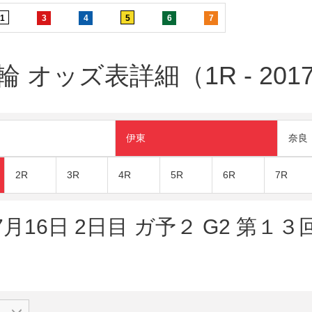
1
3
4
5
6
7
 オッズ表詳細（1R - 201
伊東
奈良
2R
3R
4R
5R
6R
7R
年7月16日 2日目 ガ予２ G2 