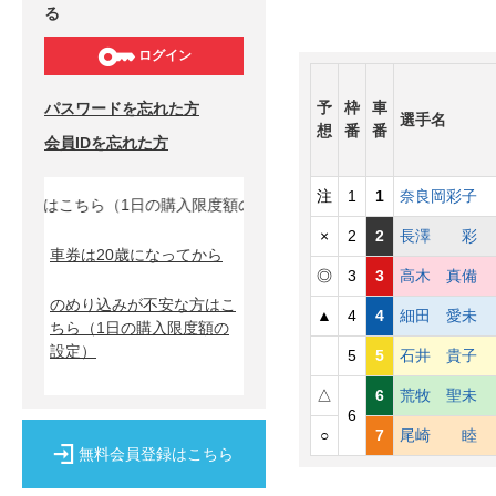
る
ログイン
予
枠
車
パスワードを忘れた方
選手名
想
番
番
会員IDを忘れた方
注
1
1
奈良岡彩
方はこちら（1日の購入限度額の設定）↓
×
2
2
長澤 
車券は20歳になってから
◎
3
3
高木 真
のめり込みが不安な方はこ
▲
4
4
細田 愛
ちら
（1日の購入限度額の
設定）
5
5
石井 貴
△
6
荒牧 聖
6
○
7
尾崎 
無料会員登録はこちら