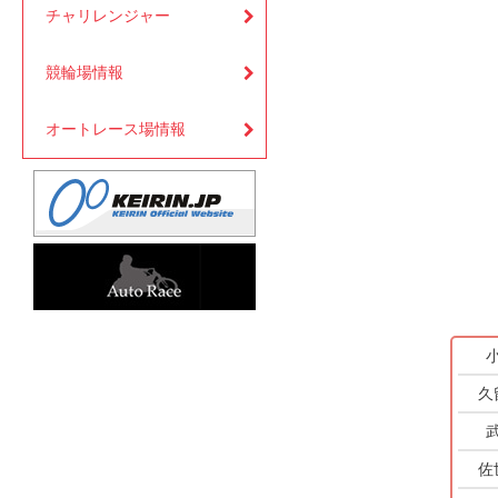
チャリレンジャー
競輪場情報
オートレース場情報
久
佐