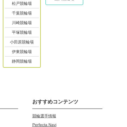
松戸競輪場
千葉競輪場
川崎競輪場
平塚競輪場
小田原競輪場
伊東競輪場
静岡競輪場
おすすめコンテンツ
競輪選手情報
Perfecta Navi