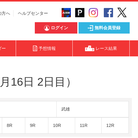
の方へ
ヘルプセンター
ログイン
無料会員登録
ダー
予想情報
レース結果
月16日 2日目）
武雄
8R
9R
10R
11R
12R