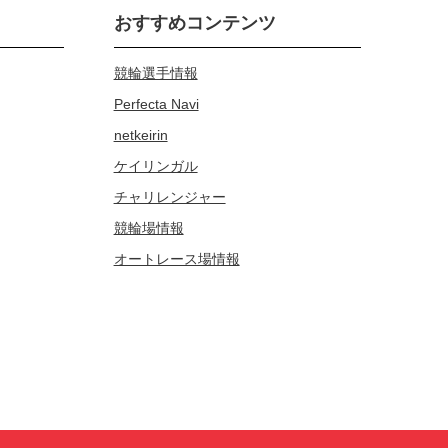
おすすめコンテンツ
競輪選手情報
Perfecta Navi
netkeirin
ケイリンガル
チャリレンジャー
競輪場情報
オートレース場情報