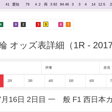
樹
41
愛知
79
Ａ２
両
3.92
84.46
3
3
4
14
12.5
2
6
9
2
3
5
8
7
 オッズ表詳細（1R - 201
伊東
奈良
2R
3R
4R
5R
6R
年7月16日 2日目 一 般 F1 西