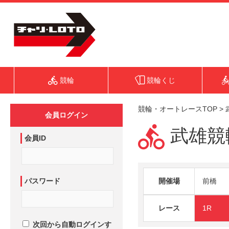
競輪
競輪くじ
競輪・オートレースTOP
>
会員ログイン
武雄競輪
会員ID
パスワード
開催場
前橋
レース
1R
次回から自動ログインす