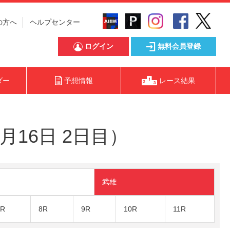
の方へ
ヘルプセンター
ログイン
無料会員登録
ダー
予想情報
レース結果
月16日 2日目）
武雄
7R
8R
9R
10R
11R