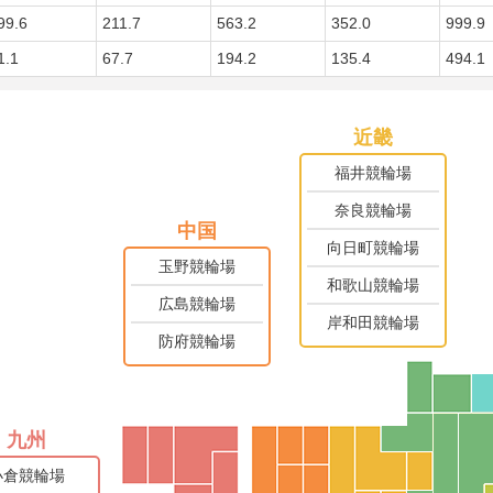
99.6
211.7
563.2
352.0
999.9
1.1
67.7
194.2
135.4
494.1
近畿
福井競輪場
奈良競輪場
中国
向日町競輪場
玉野競輪場
和歌山競輪場
広島競輪場
岸和田競輪場
防府競輪場
九州
小倉競輪場