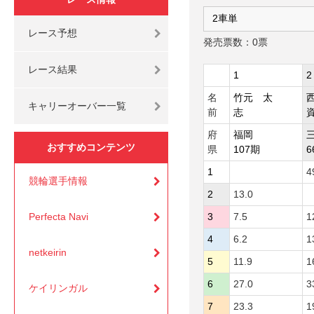
レース予想
発売票数：0票
レース結果
1
2
名
竹元 太
キャリーオーバー一覧
前
志
府
福岡
おすすめコンテンツ
県
107期
6
1
4
競輪選手情報
2
13.0
Perfecta Navi
3
7.5
1
4
6.2
1
netkeirin
5
11.9
1
6
27.0
3
ケイリンガル
7
23.3
1