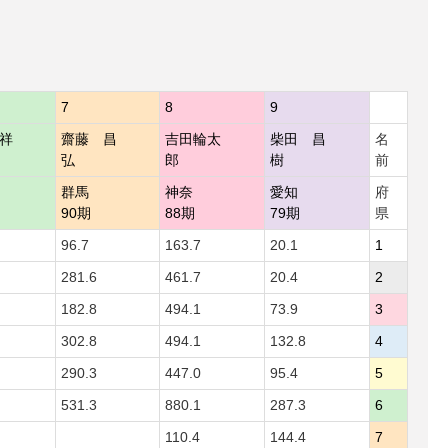
7
8
9
祥
齋藤 昌
吉田輪太
柴田 昌
名
弘
郎
樹
前
群馬
神奈
愛知
府
90期
88期
79期
県
96.7
163.7
20.1
1
281.6
461.7
20.4
2
182.8
494.1
73.9
3
302.8
494.1
132.8
4
290.3
447.0
95.4
5
531.3
880.1
287.3
6
110.4
144.4
7