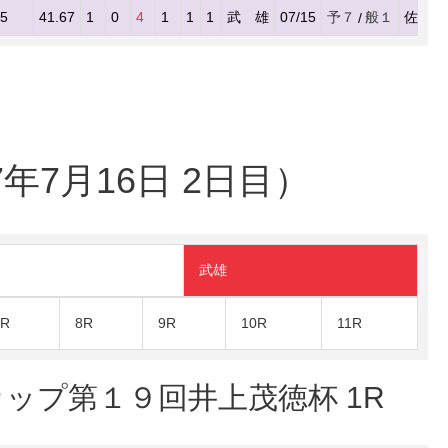
般１
予７
5
41.67
1
0
4
1
1
1
武 雄
07/15
佐世保
7年7月16日 2日目）
武雄
7R
8R
9R
10R
11R
日本カップ第１９回井上茂徳杯 1R