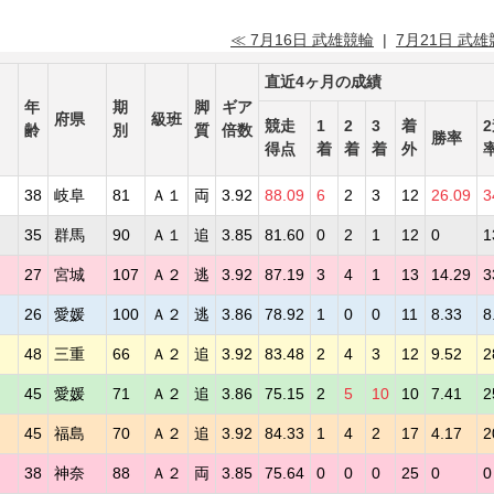
≪ 7月16日 武雄競輪
|
7月21日 武雄
直近4ヶ月の成績
年
期
脚
ギア
府県
級班
競走
1
2
3
着
齢
別
質
倍数
勝率
得点
着
着
着
外
文
38
岐阜
81
Ａ１
両
3.92
88.09
6
2
3
12
26.09
3
弘
35
群馬
90
Ａ１
追
3.85
81.60
0
2
1
12
0
1
馬
27
宮城
107
Ａ２
逃
3.92
87.19
3
4
1
13
14.29
3
渡
26
愛媛
100
Ａ２
逃
3.86
78.92
1
0
0
11
8.33
8
資
48
三重
66
Ａ２
追
3.92
83.48
2
4
3
12
9.52
2
晃
45
愛媛
71
Ａ２
追
3.86
75.15
2
5
10
10
7.41
2
美
45
福島
70
Ａ２
追
3.92
84.33
1
4
2
17
4.17
2
郎
38
神奈
88
Ａ２
両
3.85
75.64
0
0
0
25
0
0