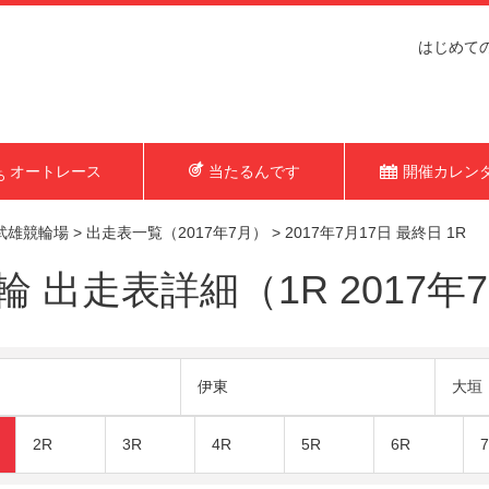
はじめて
オートレース
当たるんです
開催カレン
武雄競輪場
>
出走表一覧（2017年7月）
>
2017年7月17日 最終日 1R
 出走表詳細（1R 2017年
伊東
大垣
2R
3R
4R
5R
6R