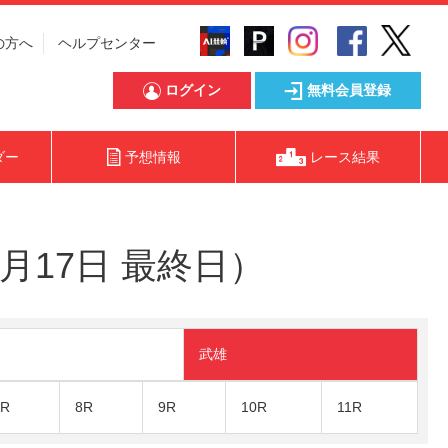
の方へ
ヘルプセンター
ログイン
無料会員登録
ダー
予想情報
レース結果
7月17日 最終日）
武雄
7R
8R
9R
10R
11R