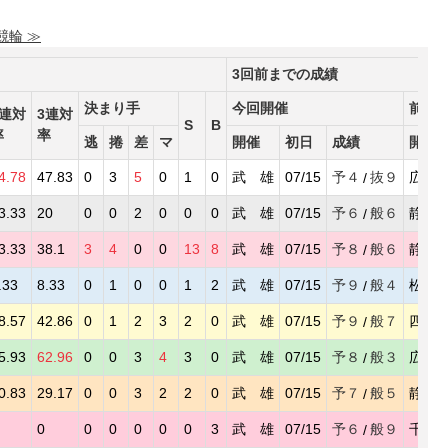
競輪 ≫
3回前までの成績
決まり手
今回開催
前回
2連対
3連対
S
B
率
率
逃
捲
差
マ
開催
初日
成績
開催
抜９
予４
4.78
47.83
0
3
5
0
1
0
武 雄
07/15
広 
般６
予６
3.33
20
0
0
2
0
0
0
武 雄
07/15
静 
般６
予８
3.33
38.1
3
4
0
0
13
8
武 雄
07/15
静 
般４
予９
.33
8.33
0
1
0
0
1
2
武 雄
07/15
松 
般７
予９
8.57
42.86
0
1
2
3
2
0
武 雄
07/15
四日
般３
予８
5.93
62.96
0
0
3
4
3
0
武 雄
07/15
広 
般５
予７
0.83
29.17
0
0
3
2
2
0
武 雄
07/15
静 
般９
予６
0
0
0
0
0
0
3
武 雄
07/15
千 