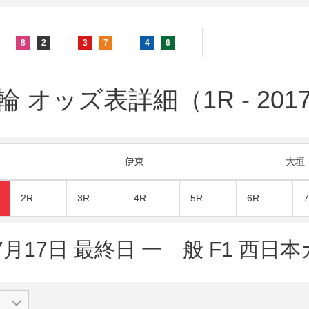
8
2
3
7
4
6
 オッズ表詳細（1R - 201
伊東
大垣
2R
3R
4R
5R
6R
年7月17日 最終日 一 般 F1 西