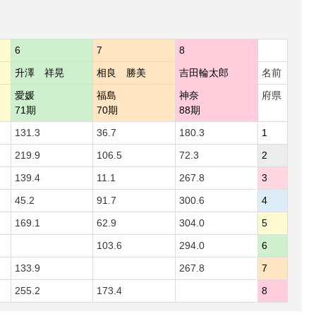
6
7
8
資
升澤 祥晃
相良 勝美
吉田輪太郎
名前
愛媛
福島
神奈
府県
71期
70期
88期
131.3
36.7
180.3
1
219.9
106.5
72.3
2
139.4
11.1
267.8
3
45.2
91.7
300.6
4
169.1
62.9
304.0
5
103.6
294.0
6
133.9
267.8
7
255.2
173.4
8