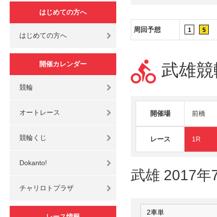
はじめての方へ
周回予想
1
5
はじめての方へ
開催カレンダー
武雄競輪
競輪
オートレース
開催場
前橋
競輪くじ
レース
1R
Dokanto!
武雄 2017
チャリロトプラザ
レース情報