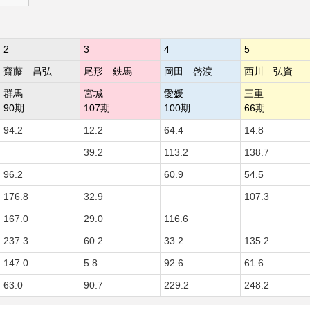
2
3
4
5
齋藤 昌弘
尾形 鉄馬
岡田 啓渡
西川 弘
群馬
宮城
愛媛
三重
90期
107期
100期
66期
94.2
12.2
64.4
14.8
39.2
113.2
138.7
96.2
60.9
54.5
176.8
32.9
107.3
167.0
29.0
116.6
237.3
60.2
33.2
135.2
147.0
5.8
92.6
61.6
63.0
90.7
229.2
248.2