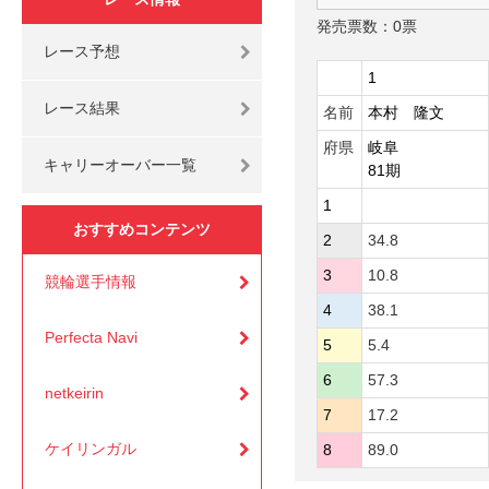
発売票数：0票
レース予想
1
レース結果
名前
本村 隆文
府県
岐阜
キャリーオーバー一覧
81期
1
おすすめコンテンツ
2
34.8
3
10.8
競輪選手情報
4
38.1
Perfecta Navi
5
5.4
6
57.3
netkeirin
7
17.2
ケイリンガル
8
89.0