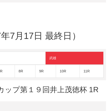
7年7月17日 最終日）
武雄
7R
8R
9R
10R
11R
日本カップ第１９回井上茂徳杯 1R