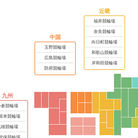
近畿
福井競輪場
奈良競輪場
中国
向日町競輪場
玉野競輪場
和歌山競輪場
広島競輪場
岸和田競輪場
防府競輪場
九州
小倉競輪場
留米競輪場
武雄競輪場
世保競輪場