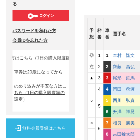
る
ログイン
予
枠
車
パスワードを忘れた方
選手名
想
番
番
会員IDを忘れた方
◎
1
1
本村 隆
な方はこちら（1日の購入限度額の設定）↓
注
2
2
齋藤 昌
車券は20歳になってから
▲
3
3
尾形 鉄
のめり込みが不安な方はこ
4
4
岡田 啓
ちら
（1日の購入限度額の
設定）
○
5
西川 弘
5
6
升澤 祥
×
7
相良 勝
無料会員登録はこちら
6
8
吉田輪太