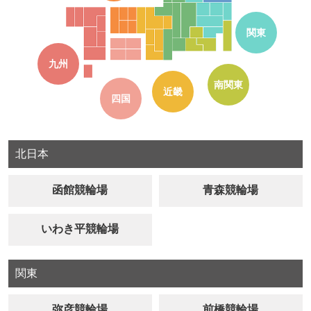
関東
九州
南関東
近畿
四国
北日本
函館競輪場
青森競輪場
いわき平競輪場
関東
弥彦競輪場
前橋競輪場