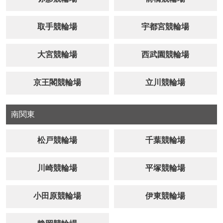
取手競輪場
宇都宮競輪場
大宮競輪場
西武園競輪場
京王閣競輪場
立川競輪場
南関東
松戸競輪場
千葉競輪場
川崎競輪場
平塚競輪場
小田原競輪場
伊東競輪場