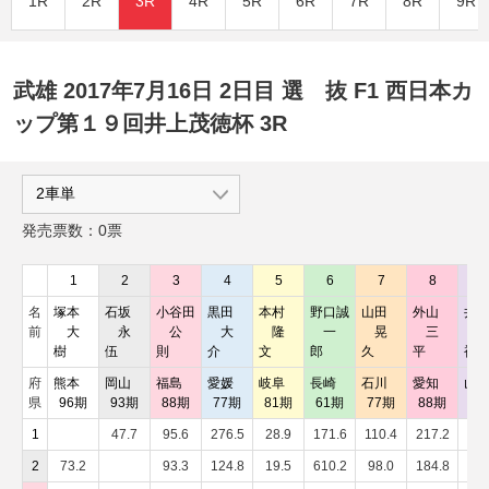
1R
2R
3R
4R
5R
6R
7R
8R
9R
武雄 2017年7月16日 2日目 選 抜 F1 西日本カ
ップ第１９回井上茂徳杯 3R
発売票数：0票
1
2
3
4
5
6
7
8
9
名
塚本
石坂
小谷田
黒田
本村
野口誠
山田
外山
井
前
大
永
公
大
隆
一
晃
三
樹
伍
則
介
文
郎
久
平
府
熊本
岡山
福島
愛媛
岐阜
長崎
石川
愛知
山
県
96期
93期
88期
77期
81期
61期
77期
88期
84
1
47.7
95.6
276.5
28.9
171.6
110.4
217.2
46
2
73.2
93.3
124.8
19.5
610.2
98.0
184.8
8.