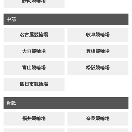
静岡競輪場
中部
名古屋競輪場
岐阜競輪場
大垣競輪場
豊橋競輪場
富山競輪場
松阪競輪場
四日市競輪場
近畿
福井競輪場
奈良競輪場