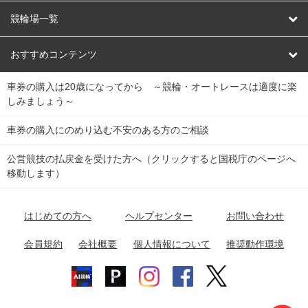
オートレース
レース予想
競輪場一覧
競輪くじ
レース結果
北日本
函館競輪場
青森競輪場
いわき平競輪場
おすすめコンテンツ
車券の購入は20歳になってから ～競輪・オートレースは適度に楽
Dokanto!
キャリーオーバー一覧
関
競輪選手情報
弥彦競輪場
前橋競輪場
取手競輪場
宇都宮競輪場
しみましょう～
東
大宮競輪場
西武園競輪場
京王閣競輪場
立川競輪場
チャリロトプラザ
Perfecta Navi
車券の購入にのめり込む不安のある方のご相談
南
松戸競輪場
千葉競輪場
川崎競輪場
平塚競輪場
公営競技の払戻金を受けた方へ（クリックすると国税庁のページへ
netkeirin
関
移動します）
小田原競輪場
伊東競輪場
静岡競輪場
東
ケイリンガル
中
名古屋競輪場
岐阜競輪場
大垣競輪場
豊橋競輪場
はじめての方へ
ヘルプセンター
お問い合わせ
部
チャリレンジャー
富山競輪場
松阪競輪場
四日市競輪場
会員規約
会社概要
個人情報について
推奨動作環境
競輪場情報
近
福井競輪場
奈良競輪場
向日町競輪場
和歌山競輪場
畿
岸和田競輪場
オートレース場情報