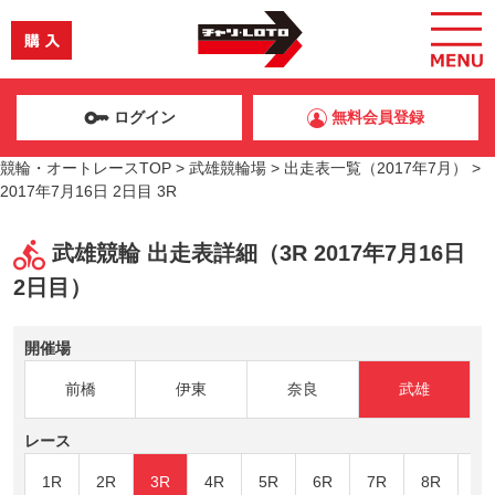
ログイン
無料会員登録
競輪・オートレースTOP
>
武雄競輪場
>
出走表一覧（2017年7月）
>
2017年7月16日 2日目 3R
武雄競輪 出走表詳細（3R 2017年7月16日
2日目）
開催場
前橋
伊東
奈良
武雄
レース
1R
2R
3R
4R
5R
6R
7R
8R
9R