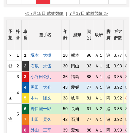
≪ 7月15日 武雄競輪
|
7月17日 武雄競輪 ≫
予
枠
車
年
期
脚
ギア
選手名
府県
級班
競
想
番
番
齢
別
質
倍数
得
×
1
1
塚本 大樹
28
熊本
96
Ａ１
追
3.77
86.
◎
2
2
石坂 永伍
30
岡山
93
Ａ１
逃
3.93
86.
3
3
小谷田公則
36
福島
88
Ａ１
追
3.85
83.
4
黒田 大介
43
愛媛
77
Ａ１
追
3.92
83.
4
▲
5
本村 隆文
38
岐阜
81
Ａ１
両
3.92
88.
6
野口誠一郎
50
長崎
61
Ａ２
追
3.85
80.
5
注
7
山田 晃久
42
石川
77
Ａ１
追
3.92
84.
8
外山 三平
39
愛知
88
Ａ１
両
3.93
83.