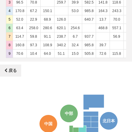
3
96.5
70.8
259.7
39.9
582.5
141.8
118.6
56
4
170.8
67.2
150.1
53.0
985.8
164.3
243.3
19
5
52.0
22.9
68.9
126.0
640.7
13.7
70.0
23
6
63.4
258.0
280.6
620.1
254.6
468.8
557.1
266
7
114.7
59.8
91.1
238.7
6.7
937.7
56.9
57
8
160.8
97.3
108.9
340.2
32.4
985.8
39.7
86
9
70.6
10.4
64.0
51.1
15.0
505.8
72.6
115.8
戻る
中部
北日本
中国