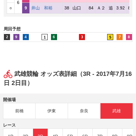
6
○
9
井山 和裕
38
山口
84
Ａ２
追
3.92
86.
周回予想
2
9
4
6
3
7
8
1
5
武雄競輪 オッズ表詳細（3R - 2017年7月16
日 2日目）
開催場
前橋
伊東
奈良
武雄
レース