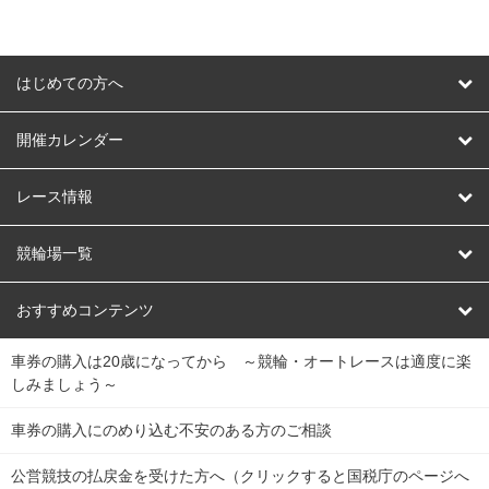
はじめての方へ
はじめての方へ
開催カレンダー
競輪
レース情報
オートレース
レース予想
競輪場一覧
競輪くじ
レース結果
北日本
函館競輪場
青森競輪場
いわき平競輪場
おすすめコンテンツ
車券の購入は20歳になってから ～競輪・オートレースは適度に楽
Dokanto!
キャリーオーバー一覧
関
競輪選手情報
弥彦競輪場
前橋競輪場
取手競輪場
宇都宮競輪場
しみましょう～
東
大宮競輪場
西武園競輪場
京王閣競輪場
立川競輪場
チャリロトプラザ
Perfecta Navi
車券の購入にのめり込む不安のある方のご相談
南
松戸競輪場
千葉競輪場
川崎競輪場
平塚競輪場
公営競技の払戻金を受けた方へ（クリックすると国税庁のページへ
netkeirin
関