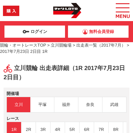
ログイン
無料会員登録
競輪・オートレースTOP
>
立川競輪場
>
出走表一覧（2017年7月）
>
2017年7月23日 2日目 1R
立川競輪 出走表詳細（1R 2017年7月23日
2日目）
開催場
立川
平塚
福井
奈良
武雄
レース
1R
2R
3R
4R
5R
6R
7R
8R
9R