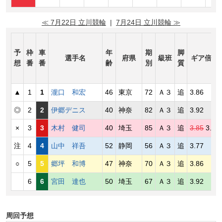
≪ 7月22日 立川競輪
|
7月24日 立川競輪 ≫
予
枠
車
年
期
脚
選手名
府県
級班
ギア倍数
想
番
番
齢
別
質
▲
1
1
瀧口 和宏
46
東京
72
Ａ３
追
3.86
◎
2
2
伊郷デニス
40
神奈
82
Ａ３
追
3.92
×
3
3
木村 健司
40
埼玉
85
Ａ３
追
3.85
3.69
注
4
4
山中 祥吾
52
静岡
56
Ａ３
追
3.77
○
5
5
郷坪 和博
47
神奈
70
Ａ３
追
3.86
6
6
宮田 達也
50
埼玉
67
Ａ３
追
3.92
周回予想