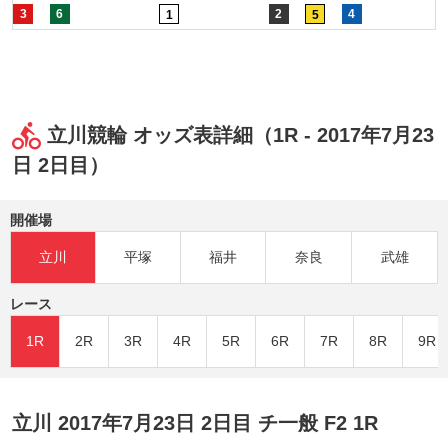
3
6
2
4
1
5
立川競輪 オッズ表詳細（1R - 2017年7月23
日 2日目）
開催場
立川
平塚
福井
奈良
武雄
レース
1R
2R
3R
4R
5R
6R
7R
8R
9R
立川 2017年7月23日 2日目 チ一般 F2 1R