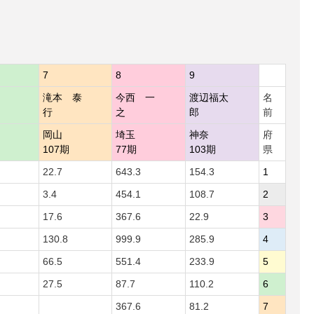
7
8
9
山
滝本 泰
今西 一
渡辺福太
名
行
之
郎
前
岡山
埼玉
神奈
府
107期
77期
103期
県
22.7
643.3
154.3
1
3.4
454.1
108.7
2
17.6
367.6
22.9
3
130.8
999.9
285.9
4
66.5
551.4
233.9
5
27.5
87.7
110.2
6
367.6
81.2
7