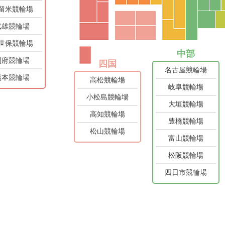
留米競輪場
武雄競輪場
世保競輪場
中部
別府競輪場
四国
名古屋競輪場
熊本競輪場
高松競輪場
岐阜競輪場
小松島競輪場
大垣競輪場
高知競輪場
豊橋競輪場
松山競輪場
富山競輪場
松阪競輪場
四日市競輪場