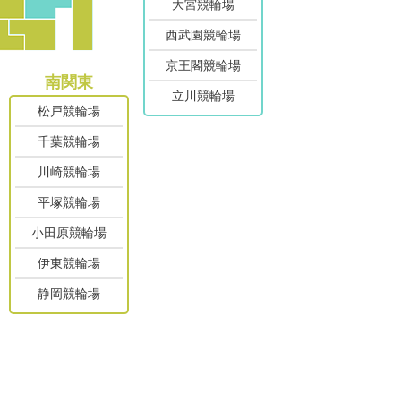
大宮競輪場
西武園競輪場
京王閣競輪場
南関東
立川競輪場
松戸競輪場
千葉競輪場
川崎競輪場
平塚競輪場
小田原競輪場
伊東競輪場
静岡競輪場