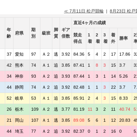
≪ 7月11日 松戸競輪
|
8月23日 松戸
直近4ヶ月の成績
年
期
脚
ギア
府県
級班
競走
1
2
3
着
齢
別
質
倍数
勝率
得点
着
着
着
外
司
37
愛知
97
Ａ２
逃
3.92
84.36
5
4
2
17
17.86
3
心
42
熊本
74
Ａ１
追
3.85
87.41
1
8
3
15
3.7
3
彦
34
神奈
93
Ａ２
追
3.93
87.44
1
3
1
14
5.26
2
也
44
静岡
74
Ａ２
追
3.92
82.48
1
1
3
22
3.7
7
靖
52
岐阜
53
Ａ１
追
3.85
85.91
2
4
3
15
8.33
2
尚
26
栃木
109
Ａ２
逃
3.77
81.19
11
3
2
11
40.74
5
行
21
岡山
107
Ａ１
逃
3.85
89.08
5
6
1
12
20.83
4
之
44
埼玉
77
Ａ２
追
3.92
82.37
0
1
2
16
0
5