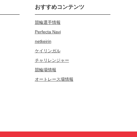
おすすめコンテンツ
競輪選手情報
Perfecta Navi
netkeirin
ケイリンガル
チャリレンジャー
競輪場情報
オートレース場情報