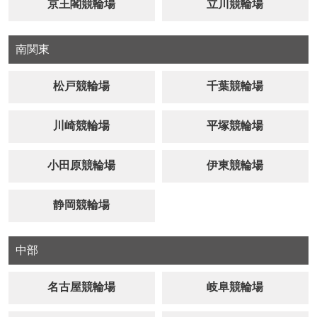
京王閣競輪場
立川競輪場
南関東
松戸競輪場
千葉競輪場
川崎競輪場
平塚競輪場
小田原競輪場
伊東競輪場
静岡競輪場
中部
名古屋競輪場
岐阜競輪場