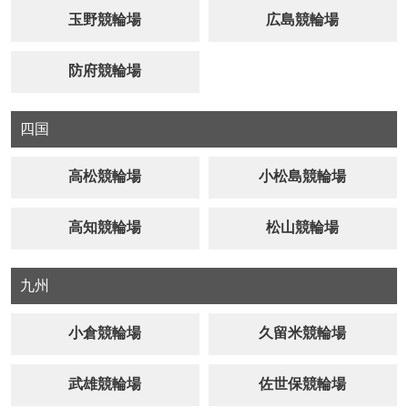
玉野競輪場
広島競輪場
防府競輪場
四国
高松競輪場
小松島競輪場
高知競輪場
松山競輪場
九州
小倉競輪場
久留米競輪場
武雄競輪場
佐世保競輪場