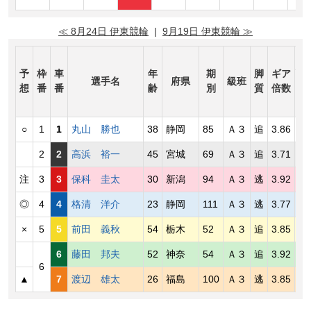
≪ 8月24日 伊東競輪
|
9月19日 伊東競輪 ≫
予
枠
車
年
期
脚
ギア
選手名
府県
級班
競
想
番
番
齢
別
質
倍数
得
○
1
1
丸山 勝也
38
静岡
85
Ａ３
追
3.86
77
2
2
高浜 裕一
45
宮城
69
Ａ３
追
3.71
68
注
3
3
保科 圭太
30
新潟
94
Ａ３
逃
3.92
69
◎
4
4
格清 洋介
23
静岡
111
Ａ３
逃
3.77
72
×
5
5
前田 義秋
54
栃木
52
Ａ３
追
3.85
75
6
藤田 邦夫
52
神奈
54
Ａ３
追
3.92
67
6
▲
7
渡辺 雄太
26
福島
100
Ａ３
逃
3.85
71