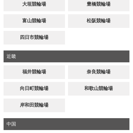
大垣競輪場
豊橋競輪場
富山競輪場
松阪競輪場
四日市競輪場
近畿
福井競輪場
奈良競輪場
向日町競輪場
和歌山競輪場
岸和田競輪場
中国