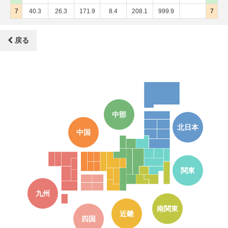
7
40.3
26.3
171.9
8.4
208.1
999.9
7
戻る
中部
北日本
中国
関東
九州
南関東
近畿
四国