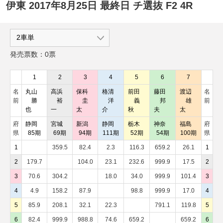
伊東 2017年8月25日 最終日 チ選抜 F2 4R
発売票数：0票
1
2
3
4
5
6
7
名
丸山
高浜
保科
格清
前田
藤田
渡辺
名
前
勝
裕
圭
洋
義
邦
雄
前
也
一
太
介
秋
夫
太
府
静岡
宮城
新潟
静岡
栃木
神奈
福島
府
県
85期
69期
94期
111期
52期
54期
100期
県
1
359.5
82.4
2.3
116.3
659.2
26.1
1
2
179.7
104.0
23.1
232.6
999.9
17.5
2
3
70.6
304.2
18.0
34.0
999.9
101.4
3
4
4.9
158.2
87.9
98.8
999.9
17.0
4
5
85.9
208.1
32.1
22.3
791.1
119.8
5
6
82.4
999.9
988.8
74.6
659.2
659.2
6