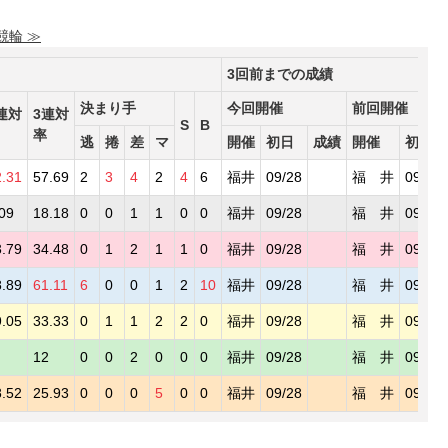
競輪 ≫
3回前までの成績
決まり手
今回開催
前回開催
連対
3連対
S
B
率
逃
捲
差
マ
開催
初日
成績
開催
初日
2.31
57.69
2
3
4
2
4
6
福井
09/28
福 井
09/28
09
18.18
0
0
1
1
0
0
福井
09/28
福 井
09/28
3.79
34.48
0
1
2
1
1
0
福井
09/28
福 井
09/28
8.89
61.11
6
0
0
1
2
10
福井
09/28
福 井
09/28
9.05
33.33
0
1
1
2
2
0
福井
09/28
福 井
09/28
12
0
0
2
0
0
0
福井
09/28
福 井
09/28
8.52
25.93
0
0
0
5
0
0
福井
09/28
福 井
09/28