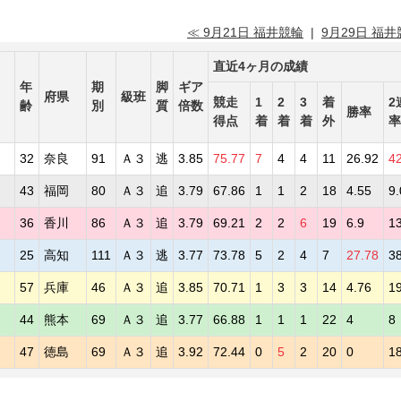
≪ 9月21日 福井競輪
|
9月29日 福井
直近4ヶ月の成績
年
期
脚
ギア
府県
級班
競走
1
2
3
着
2
齢
別
質
倍数
勝率
得点
着
着
着
外
率
允
32
奈良
91
Ａ３
逃
3.85
75.77
7
4
4
11
26.92
4
賢
43
福岡
80
Ａ３
追
3.79
67.86
1
1
2
18
4.55
9.
介
36
香川
86
Ａ３
追
3.79
69.21
2
2
6
19
6.9
1
介
25
高知
111
Ａ３
逃
3.77
73.78
5
2
4
7
27.78
3
克
57
兵庫
46
Ａ３
追
3.85
70.71
1
3
3
14
4.76
1
也
44
熊本
69
Ａ３
追
3.77
66.88
1
1
1
22
4
8
之
47
徳島
69
Ａ３
追
3.92
72.44
0
5
2
20
0
1