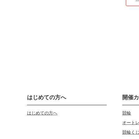
はじめての方へ
開催
はじめての方へ
競輪
オート
競輪く