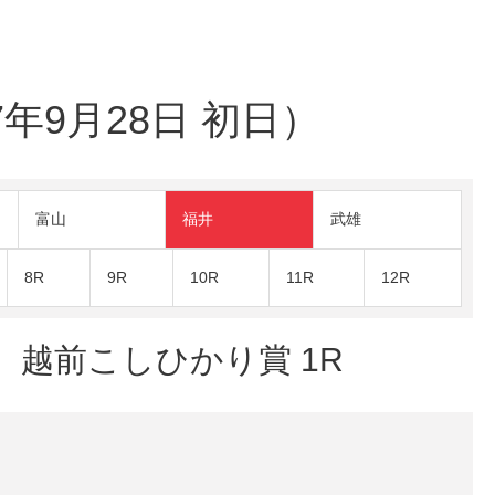
7年9月28日 初日）
富山
福井
武雄
8R
9R
10R
11R
12R
Ｃ杯 越前こしひかり賞 1R