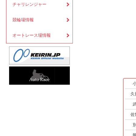
チャリレンジャー
競輪場情報
オートレース場情報
久
佐