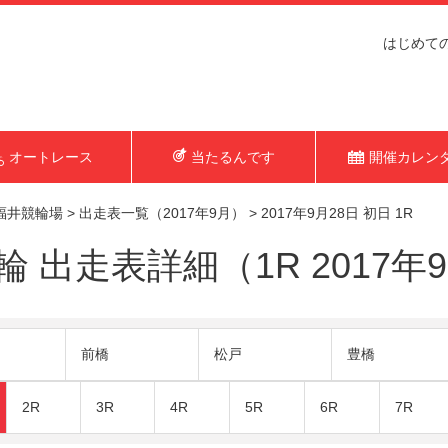
はじめて
オートレース
当たるんです
開催カレン
福井競輪場
>
出走表一覧（2017年9月）
>
2017年9月28日 初日 1R
 出走表詳細（1R 2017年9
前橋
松戸
豊橋
2R
3R
4R
5R
6R
7R