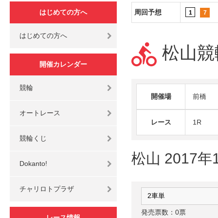
はじめての方へ
周回予想
1
7
はじめての方へ
松山競輪
開催カレンダー
競輪
開催場
前橋
オートレース
レース
1R
競輪くじ
松山 2017
Dokanto!
チャリロトプラザ
発売票数：0票
レース情報