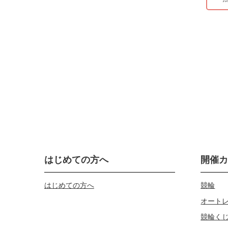
はじめての方へ
開催
はじめての方へ
競輪
オート
競輪く