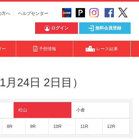
の方へ
ヘルプセンター
ログイン
無料会員登録
ダー
予想情報
レース結果
1月24日 2日目）
松山
小倉
8R
9R
10R
11R
12R