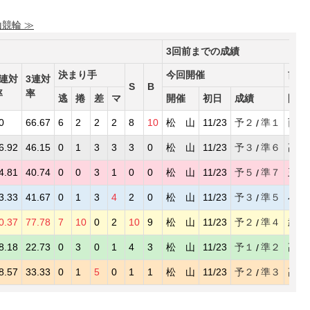
山競輪 ≫
3回前までの成績
決まり手
今回開催
前回
2連対
3連対
S
B
率
率
逃
捲
差
マ
開催
初日
成績
開催
準１
予２
0
66.67
6
2
2
2
8
10
松 山
11/23
西武
準６
予３
6.92
46.15
0
1
3
3
3
0
松 山
11/23
高 
準７
予５
4.81
40.74
0
0
3
1
0
0
松 山
11/23
玉 
準５
予３
3.33
41.67
0
1
3
4
2
0
松 山
11/23
小田
準４
予２
0.37
77.78
7
10
0
2
10
9
松 山
11/23
武 
準２
予１
8.18
22.73
0
3
0
1
4
3
松 山
11/23
高 
準３
予２
8.57
33.33
0
1
5
0
1
1
松 山
11/23
高 