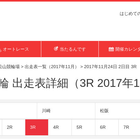
はじめて
オートレース
当たるんです
開催カレン
松山競輪場
>
出走表一覧（2017年11月）
>
2017年11月24日 2日目 3R
 出走表詳細（3R 2017年1
川崎
松阪
2R
3R
4R
5R
6R
7R