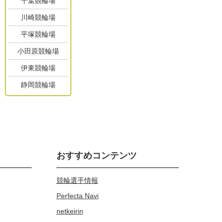
千葉競輪場
川崎競輪場
平塚競輪場
小田原競輪場
伊東競輪場
静岡競輪場
おすすめコンテンツ
競輪選手情報
Perfecta Navi
netkeirin