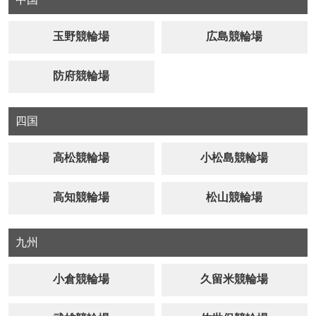
玉野競輪場
広島競輪場
防府競輪場
四国
高松競輪場
小松島競輪場
高知競輪場
松山競輪場
九州
小倉競輪場
久留米競輪場