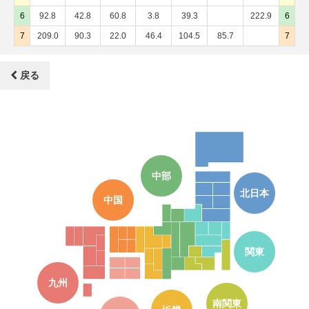
6
92.8
42.8
60.8
3.8
39.3
222.9
6
7
209.0
90.3
22.0
46.4
104.5
85.7
7
戻る
中部
北日本
中国
関東
九州
南関東