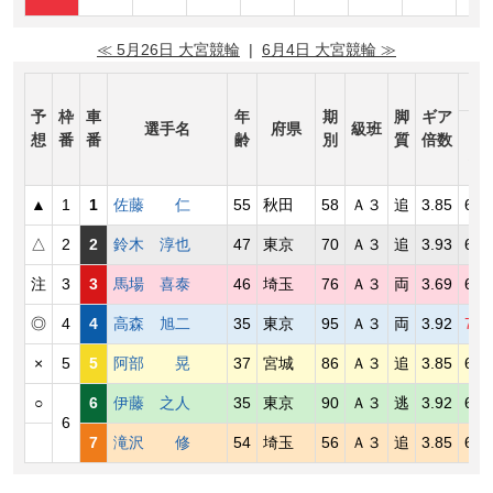
≪ 5月26日 大宮競輪
|
6月4日 大宮競輪 ≫
予
枠
車
年
期
脚
ギア
選手名
府県
級班
競
想
番
番
齢
別
質
倍数
得
▲
1
1
佐藤 仁
55
秋田
58
Ａ３
追
3.85
68.
△
2
2
鈴木 淳也
47
東京
70
Ａ３
追
3.93
67.
注
3
3
馬場 喜泰
46
埼玉
76
Ａ３
両
3.69
68.
◎
4
4
高森 旭二
35
東京
95
Ａ３
両
3.92
71.
×
5
5
阿部 晃
37
宮城
86
Ａ３
追
3.85
69.
○
6
伊藤 之人
35
東京
90
Ａ３
逃
3.92
67.
6
7
滝沢 修
54
埼玉
56
Ａ３
追
3.85
68.