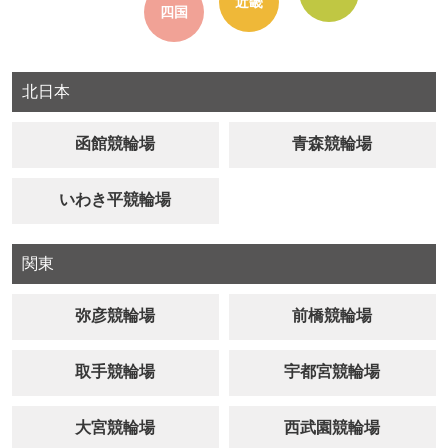
近畿
四国
北日本
函館競輪場
青森競輪場
いわき平競輪場
関東
弥彦競輪場
前橋競輪場
取手競輪場
宇都宮競輪場
大宮競輪場
西武園競輪場