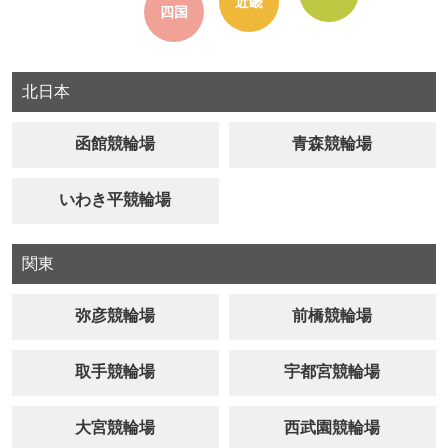
近畿
四国
北日本
函館競輪場
青森競輪場
いわき平競輪場
関東
弥彦競輪場
前橋競輪場
取手競輪場
宇都宮競輪場
大宮競輪場
西武園競輪場