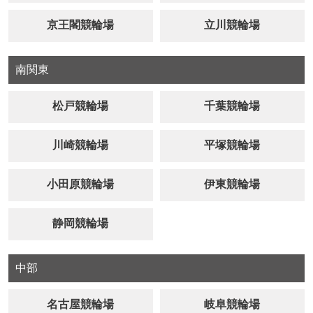
京王閣競輪場
立川競輪場
南関東
松戸競輪場
千葉競輪場
川崎競輪場
平塚競輪場
小田原競輪場
伊東競輪場
静岡競輪場
中部
名古屋競輪場
岐阜競輪場