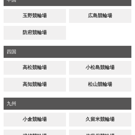
玉野競輪場
広島競輪場
防府競輪場
四国
高松競輪場
小松島競輪場
高知競輪場
松山競輪場
九州
小倉競輪場
久留米競輪場