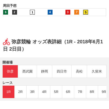
周回予想
6
2
4
3
7
1
5
弥彦競輪 オッズ表詳細（1R - 2018年6月1
日 2日目）
開催場
弥彦
西武園
静岡
四日市
高松
久留米
レース
1R
2R
3R
4R
5R
6R
7R
8R
9R