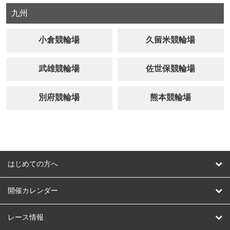
九州
小倉競輪場
久留米競輪場
武雄競輪場
佐世保競輪場
別府競輪場
熊本競輪場
はじめての方へ
はじめての方へ
開催カレンダー
競輪
レース情報