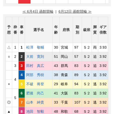
≪ 6月4日 函館競輪
|
6月12日 函館競輪 ≫
予
枠
車
年
期
脚
ギア
選手名
府県
級班
競
想
番
番
齢
別
質
倍数
△
1
1
松澤 敬輔
30
宮城
97
Ｓ２
両
3.93
10
○
2
2
大前 寛則
51
岡山
57
Ｓ２
追
3.92
96
3
3
田村 真広
43
群馬
83
Ｓ２
追
3.92
10
4
阿部 秀樹
38
青森
89
Ｓ２
追
3.92
96
4
×
5
不破 将登
29
岐阜
94
Ｓ２
逃
3.92
10
6
肥後 尚己
41
大阪
83
Ｓ２
追
3.92
94
5
◎
7
山本 紳貴
33
千葉
107
Ｓ２
逃
3.92
10
▲
8
池田 智毅
48
和歌
68
Ｓ２
追
3.92
95