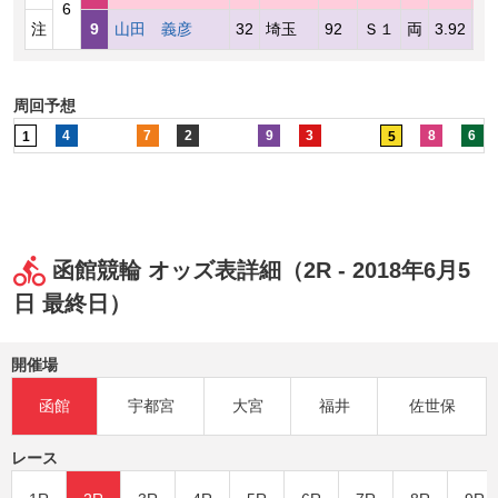
6
注
9
山田 義彦
32
埼玉
92
Ｓ１
両
3.92
99
周回予想
4
7
2
9
3
8
6
1
5
函館競輪 オッズ表詳細（2R - 2018年6月5
日 最終日）
開催場
函館
宇都宮
大宮
福井
佐世保
レース