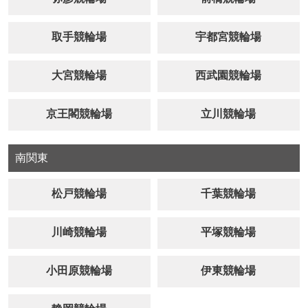
取手競輪場
宇都宮競輪場
大宮競輪場
西武園競輪場
京王閣競輪場
立川競輪場
南関東
松戸競輪場
千葉競輪場
川崎競輪場
平塚競輪場
小田原競輪場
伊東競輪場