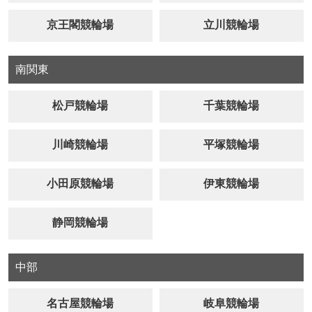
京王閣競輪場
立川競輪場
南関東
松戸競輪場
千葉競輪場
川崎競輪場
平塚競輪場
小田原競輪場
伊東競輪場
静岡競輪場
中部
名古屋競輪場
岐阜競輪場