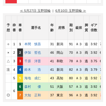
≪ 5月27日 玉野競輪
|
6月10日 玉野競輪 ≫
予
枠
車
年
期
脚
ギア
選手名
府県
級班
競
想
番
番
齢
別
質
倍数
得
○
1
1
本間 慎吾
31
新潟
91
Ａ３
追
3.92
72.
×
2
2
伊加 哲也
46
岡山
70
Ａ３
両
3.92
69.
△
3
3
千原 洋晋
41
和歌
78
Ａ３
逃
3.75
69.
注
4
4
鈴木 浩
41
新潟
82
Ａ３
両
3.79
70.
5
5
海地 成仁
43
高知
80
Ａ３
追
3.92
70.
6
森村 優
51
大阪
57
Ａ３
追
3.92
64.
6
◎
7
大知 正和
37
東京
96
Ａ３
逃
3.92
74.