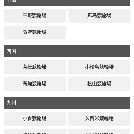
玉野競輪場
広島競輪場
防府競輪場
四国
高松競輪場
小松島競輪場
高知競輪場
松山競輪場
九州
小倉競輪場
久留米競輪場