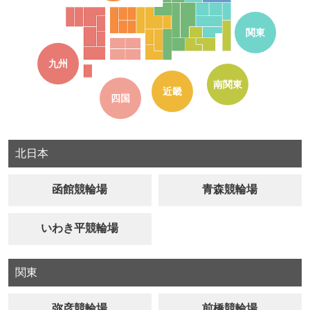
関東
九州
南関東
近畿
四国
北日本
函館競輪場
青森競輪場
いわき平競輪場
関東
弥彦競輪場
前橋競輪場