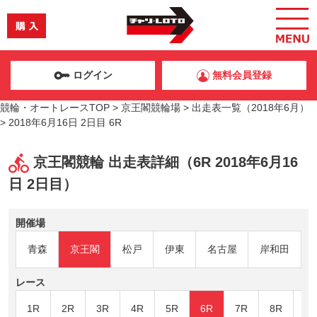
ログイン
無料会員登録
競輪・オートレースTOP
>
京王閣競輪場
>
出走表一覧（2018年6月）
>
2018年6月16日 2日目 6R
京王閣競輪 出走表詳細（6R 2018年6月16
日 2日目）
開催場
青森
京王閣
松戸
伊東
名古屋
岸和田
レース
1R
2R
3R
4R
5R
6R
7R
8R
9R