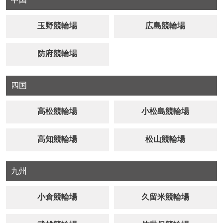
玉野競輪場
広島競輪場
防府競輪場
四国
高松競輪場
小松島競輪場
高知競輪場
松山競輪場
九州
小倉競輪場
久留米競輪場