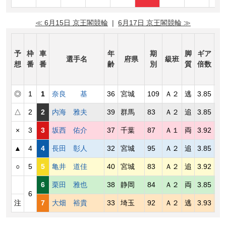
≪ 6月15日 京王閣競輪
|
6月17日 京王閣競輪 ≫
予
枠
車
年
期
脚
ギア
選手名
府県
級班
競
想
番
番
齢
別
質
倍数
得
◎
1
1
奈良 基
36
宮城
109
Ａ２
逃
3.85
82
△
2
2
内海 雅夫
39
群馬
83
Ａ２
追
3.85
81
×
3
3
坂西 佑介
37
千葉
87
Ａ１
両
3.92
85
▲
4
4
長田 彰人
32
宮城
95
Ａ２
追
3.85
78
○
5
5
亀井 道佳
40
宮城
83
Ａ２
追
3.92
80
6
栗田 雅也
38
静岡
84
Ａ２
両
3.85
73
6
注
7
大畑 裕貴
33
埼玉
92
Ａ２
逃
3.93
78