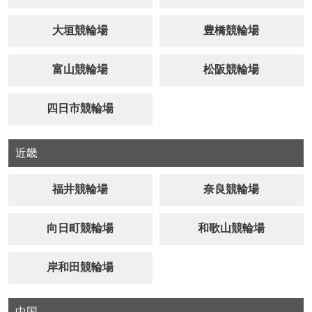
大垣競輪場
豊橋競輪場
富山競輪場
松阪競輪場
四日市競輪場
近畿
福井競輪場
奈良競輪場
向日町競輪場
和歌山競輪場
岸和田競輪場
中国