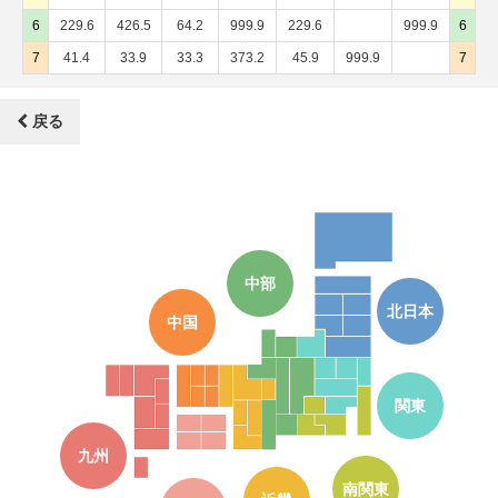
6
229.6
426.5
64.2
999.9
229.6
999.9
6
7
41.4
33.9
33.3
373.2
45.9
999.9
7
戻る
中部
北日本
中国
関東
九州
南関東