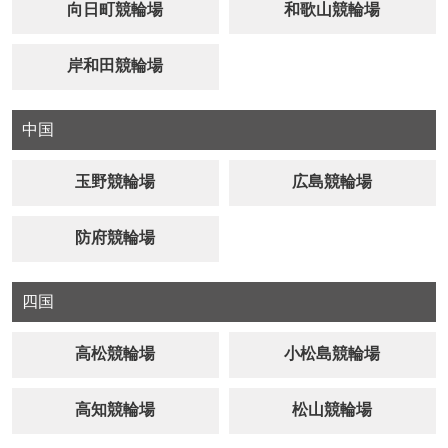
向日町競輪場
和歌山競輪場
岸和田競輪場
中国
玉野競輪場
広島競輪場
防府競輪場
四国
高松競輪場
小松島競輪場
高知競輪場
松山競輪場