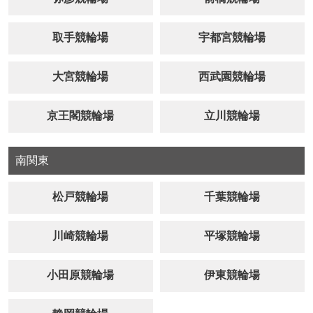
取手競輪場
宇都宮競輪場
大宮競輪場
西武園競輪場
京王閣競輪場
立川競輪場
南関東
松戸競輪場
千葉競輪場
川崎競輪場
平塚競輪場
小田原競輪場
伊東競輪場