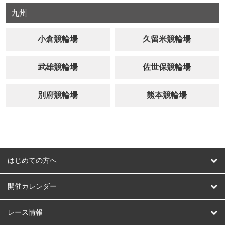
九州
小倉競輪場
久留米競輪場
武雄競輪場
佐世保競輪場
別府競輪場
熊本競輪場
はじめての方へ
はじめての方へ
開催カレンダー
競輪
レース情報