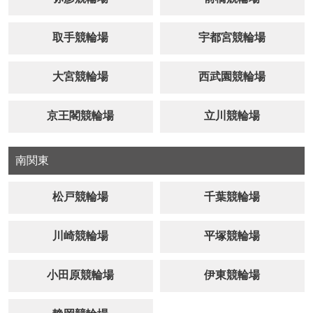
取手競輪場
宇都宮競輪場
大宮競輪場
西武園競輪場
京王閣競輪場
立川競輪場
南関東
松戸競輪場
千葉競輪場
川崎競輪場
平塚競輪場
小田原競輪場
伊東競輪場