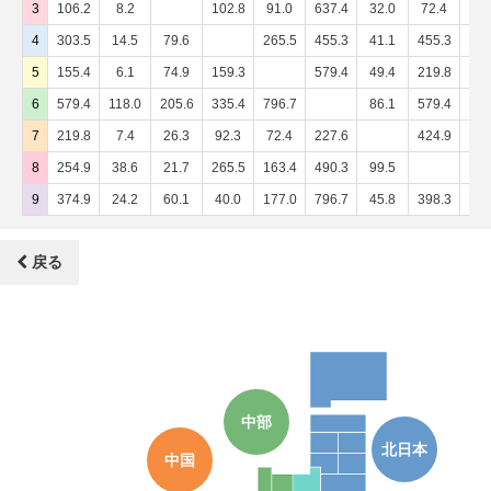
3
106.2
8.2
102.8
91.0
637.4
32.0
72.4
236
4
303.5
14.5
79.6
265.5
455.3
41.1
455.3
70
5
155.4
6.1
74.9
159.3
579.4
49.4
219.8
245
6
579.4
118.0
205.6
335.4
796.7
86.1
579.4
637
7
219.8
7.4
26.3
92.3
72.4
227.6
424.9
138
8
254.9
38.6
21.7
265.5
163.4
490.3
99.5
335
9
374.9
24.2
60.1
40.0
177.0
796.7
45.8
398.3
戻る
中部
北日本
中国