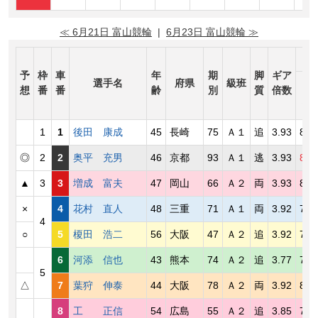
≪ 6月21日 富山競輪
|
6月23日 富山競輪 ≫
予
枠
車
年
期
脚
ギア
選手名
府県
級班
競
想
番
番
齢
別
質
倍数
得
1
1
後田 康成
45
長崎
75
Ａ１
追
3.93
81.
◎
2
2
奥平 充男
46
京都
93
Ａ１
逃
3.93
87.
▲
3
3
増成 富夫
47
岡山
66
Ａ２
両
3.93
80.
×
4
花村 直人
48
三重
71
Ａ１
両
3.92
78.
4
○
5
榎田 浩二
56
大阪
47
Ａ２
追
3.92
79.
6
河添 信也
43
熊本
74
Ａ２
追
3.77
77.
5
△
7
葉狩 伸泰
44
大阪
78
Ａ２
両
3.92
80.
8
工 正信
54
広島
55
Ａ２
追
3.85
77.