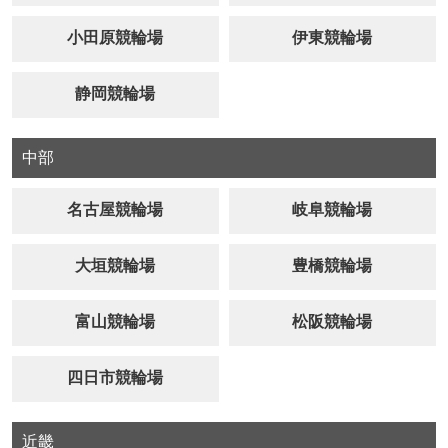
小田原競輪場
伊東競輪場
静岡競輪場
中部
名古屋競輪場
岐阜競輪場
大垣競輪場
豊橋競輪場
富山競輪場
松阪競輪場
四日市競輪場
近畿