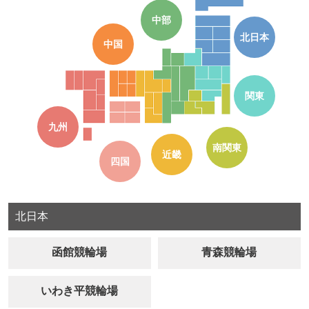
中部
北日本
中国
関東
九州
南関東
近畿
四国
北日本
函館競輪場
青森競輪場
いわき平競輪場