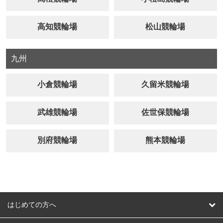
高知競輪場
松山競輪場
九州
小倉競輪場
久留米競輪場
武雄競輪場
佐世保競輪場
別府競輪場
熊本競輪場
はじめての方へ