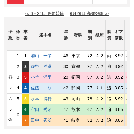
≪ 6月24日 高知競輪
|
6月26日 高知競輪 ≫
予
枠
車
年
期
脚
ギア
選手名
府県
級班
競
想
番
番
齢
別
質
倍数
得
1
1
浦山 一栄
46
東京
72
Ａ２
両
3.92
80.
2
2
佐野 洋継
30
京都
97
Ａ２
逃
3.92
79.
◎
3
3
小竹 洋平
28
福岡
97
Ａ２
逃
3.92
88.
×
4
4
佐藤 明
42
静岡
77
Ａ１
追
3.85
84.
△
5
5
水本 博行
43
岡山
78
Ａ２
追
3.92
81.
○
6
守田 秀昭
47
熊本
67
Ａ２
追
3.85
77.
6
注
7
田中 秀治
41
岐阜
82
Ａ２
追
3.86
78.