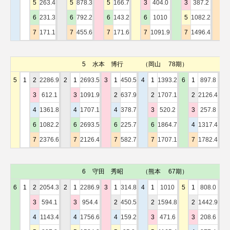
5
263.4
5
878.3
5
166.7
3
404.0
3
387.2
3
6
231.3
6
792.2
6
143.2
6
1010
5
1082.2
5
7
171.1
7
455.6
7
171.6
7
1091.9
7
1496.4
6
5
水本 博行
（岡山 78期）
5
1
2
2286.9
2
1
2693.5
3
1
450.5
4
1
1393.2
6
1
897.8
7
3
612.1
3
1091.9
2
637.9
2
1707.1
2
2126.4
4
1361.8
4
1707.1
4
378.7
3
520.2
3
257.8
6
1082.2
6
2693.5
6
225.7
6
1864.7
4
1317.4
7
2376.6
7
2126.4
7
582.7
7
1707.1
7
1782.4
6
守田 秀昭
（熊本 67期）
6
1
2
2054.3
2
1
2286.9
3
1
314.8
4
1
1010
5
1
808.0
7
3
594.1
3
954.4
2
450.5
2
1594.8
2
1442.9
4
1143.4
4
1756.6
4
159.2
3
471.6
3
208.6