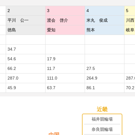
2
3
4
5
平川 公一
渡会 啓介
米丸 俊成
川
徳島
愛知
熊本
岐
34.7
54.6
17.9
66.2
11.7
27.5
287.0
111.0
264.9
287.
45.9
63.7
86.1
70.2
近畿
福井競輪場
奈良競輪場
中国