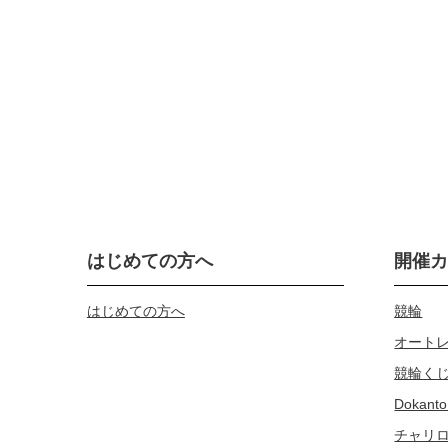
はじめての方へ
開催
はじめての方へ
競輪
オート
競輪く
Dokanto
チャリ