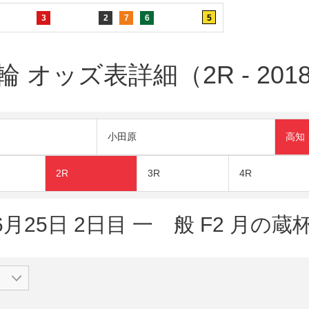
3
2
7
6
5
 オッズ表詳細（2R - 201
小田原
高知
2R
3R
4R
6月25日 2日目 一 般 F2 月の蔵杯