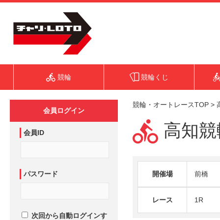
競輪
競輪くじ
競輪・オートレースTOP
>
会員ログイン
高知競輪
会員ID
パスワード
開催場
前橋
レース
1R
次回から自動ログインす