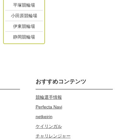
平塚競輪場
小田原競輪場
伊東競輪場
静岡競輪場
おすすめコンテンツ
競輪選手情報
Perfecta Navi
netkeirin
ケイリンガル
チャリレンジャー