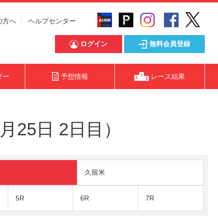
の方へ
ヘルプセンター
ログイン
無料会員登録
ダー
予想情報
レース結果
月25日 2日目）
久留米
5R
6R
7R