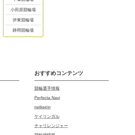
小田原競輪場
伊東競輪場
静岡競輪場
おすすめコンテンツ
競輪選手情報
Perfecta Navi
netkeirin
ケイリンガル
チャリレンジャー
競輪場情報