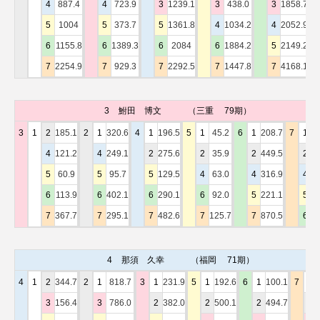
4
887.4
4
723.9
3
1239.1
3
438.0
3
1858.7
5
1004
5
373.7
5
1361.8
4
1034.2
4
2052.9
6
1155.8
6
1389.3
6
2084
6
1884.2
5
2149.2
7
2254.9
7
929.3
7
2292.5
7
1447.8
7
4168.1
3
鮒田 博文
（三重 79期）
3
1
2
185.1
2
1
320.6
4
1
196.5
5
1
45.2
6
1
208.7
7
1
7
4
121.2
4
249.1
2
275.6
2
35.9
2
449.5
2
6
5
60.9
5
95.7
5
129.5
4
63.0
4
316.9
4
8
6
113.9
6
402.1
6
290.1
6
92.0
5
221.1
5
4
7
367.7
7
295.1
7
482.6
7
125.7
7
870.5
6
1
4
那須 久幸
（福岡 71期）
4
1
2
344.7
2
1
818.7
3
1
231.9
5
1
192.6
6
1
100.1
7
1
3
156.4
3
786.0
2
382.0
2
500.1
2
494.7
2