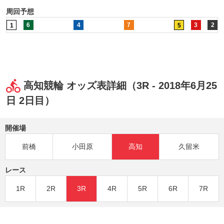
周回予想
6
4
7
3
2
1
5
高知競輪 オッズ表詳細（3R - 2018年6月25
日 2日目）
開催場
前橋
小田原
高知
久留米
レース
1R
2R
3R
4R
5R
6R
7R