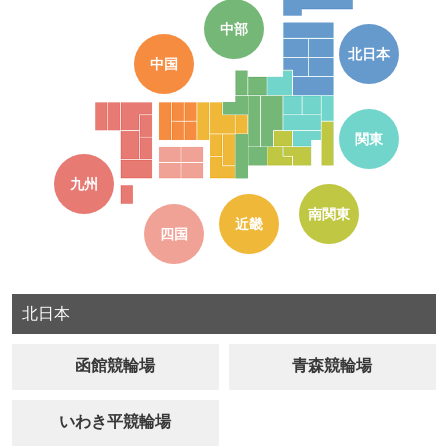
中部
北日本
中国
関東
九州
南関東
近畿
四国
北日本
函館競輪場
青森競輪場
いわき平競輪場