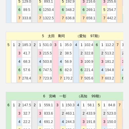
5
129.0
5
893.1
5
192.9
3
216.6
3
255.6
3
6
89.5
6
1250.4
6
348.2
6
269.1
5
254.7
5
7
333.8
7
1322.5
7
636.8
7
658.1
7
442.2
6
5
太田 剛司
（愛知 97期）
5
1
2
185.3
2
1
531.0
3
1
35.0
4
1
102.4
6
1
112.2
7
1
7
3
41.7
3
215.5
2
38.5
2
322.8
2
513.2
2
7
4
68.3
4
503.8
4
56.9
3
100.9
3
181.2
3
5
6
57.6
6
747.5
6
82.0
6
221.4
4
194.8
4
7
7
278.4
7
723.9
7
170.2
7
505.6
7
603.2
6
1
6
宮崎 一彰
（高知 99期）
6
1
2
147.5
2
1
559.1
3
1
150.3
4
1
58.1
5
1
84.8
7
1
3
32.7
3
833.6
2
463.1
2
433.9
2
523.0
2
4
22.2
4
691.2
4
244.3
3
191.8
3
150.0
3