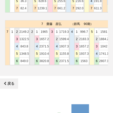
5
36.3
5
828.6
5
255.6
5
216.6
4
191.8
4
7
82.4
7
1239.1
7
661.2
7
292.0
7
611.3
5
7
齋藤 昌弘
（群馬 90期）
7
1
2
2149.2
2
1
1965
3
1
1719.3
4
1
996.7
5
1
1581
6
3
1322.5
3
1657.2
2
1599.4
2
2183.3
2
1884.2
4
843.8
4
2371.5
4
1937.3
3
1657.2
3
1042
5
1348.5
5
1910.4
5
1155.8
5
1937.3
4
1741.1
6
849.0
6
3820.8
6
2371.5
6
1563
6
2807.1
戻る