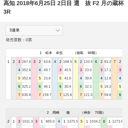
高知 2018年6月25日 2日目 選 抜 F2 月の蔵杯
3R
発売票数：0票
1
松本 卓也
（徳島 98期）
1
2
3
267.6
3
2
63.6
4
2
168.5
5
2
133.5
6
2
91.2
7
2
55
4
352.6
4
49.7
3
45.5
3
23.0
3
17.1
3
33
5
352.6
5
23.9
5
42.0
4
39.8
4
12.8
4
25
6
325.1
6
46.1
6
30.4
6
32.3
5
19.3
5
30
7
630.9
7
159.7
7
125.6
7
121.5
7
59.6
6
26
2
岡崎 徹
（神奈 70期）
2
1
3
1011.3
3
1
865.0
4
1
1375.5
5
1
1034.2
6
1
1273.6
7