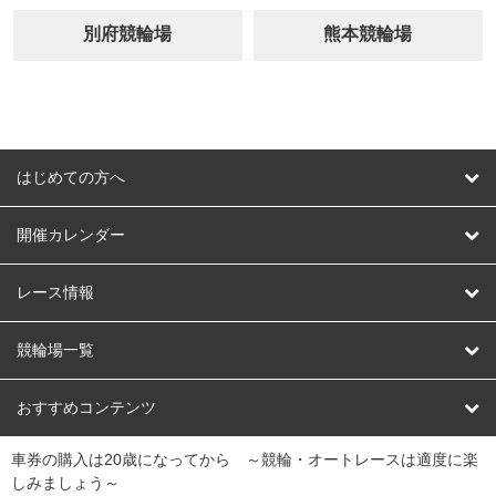
別府競輪場
熊本競輪場
はじめての方へ
はじめての方へ
開催カレンダー
競輪
レース情報
オートレース
レース予想
競輪場一覧
競輪くじ
レース結果
北日本
函館競輪場
青森競輪場
いわき平競輪場
おすすめコンテンツ
車券の購入は20歳になってから ～競輪・オートレースは適度に楽
Dokanto!
キャリーオーバー一覧
関
競輪選手情報
弥彦競輪場
前橋競輪場
取手競輪場
宇都宮競輪場
しみましょう～
東