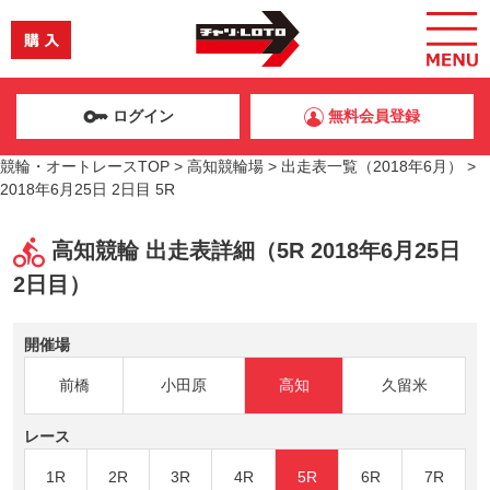
ログイン
無料会員登録
競輪・オートレースTOP
>
高知競輪場
>
出走表一覧（2018年6月）
>
2018年6月25日 2日目 5R
高知競輪 出走表詳細（5R 2018年6月25日
2日目）
開催場
前橋
小田原
高知
久留米
レース
1R
2R
3R
4R
5R
6R
7R