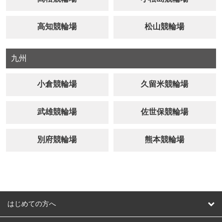
高知競輪場
松山競輪場
九州
小倉競輪場
久留米競輪場
武雄競輪場
佐世保競輪場
別府競輪場
熊本競輪場
はじめての方へ