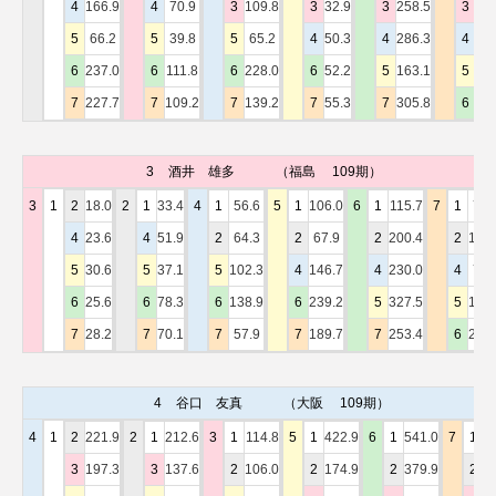
4
166.9
4
70.9
3
109.8
3
32.9
3
258.5
3
21
5
66.2
5
39.8
5
65.2
4
50.3
4
286.3
4
20
6
237.0
6
111.8
6
228.0
6
52.2
5
163.1
5
19
7
227.7
7
109.2
7
139.2
7
55.3
7
305.8
6
31
3
酒井 雄多
（福島 109期）
3
1
2
18.0
2
1
33.4
4
1
56.6
5
1
106.0
6
1
115.7
7
1
77.
4
23.6
4
51.9
2
64.3
2
67.9
2
200.4
2
135.
5
30.6
5
37.1
5
102.3
4
146.7
4
230.0
4
78.
6
25.6
6
78.3
6
138.9
6
239.2
5
327.5
5
198.
7
28.2
7
70.1
7
57.9
7
189.7
7
253.4
6
222.
4
谷口 友真
（大阪 109期）
4
1
2
221.9
2
1
212.6
3
1
114.8
5
1
422.9
6
1
541.0
7
1
1
3
197.3
3
137.6
2
106.0
2
174.9
2
379.9
2
1