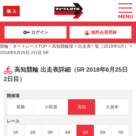
ログイン
無料会員登録
競輪・オートレースTOP
>
高知競輪場
>
出走表一覧（2018年6月）
>
2018年6月25日 2日目 5R
高知競輪 出走表詳細（5R 2018年6月25日
2日目）
開催場
前橋
小田原
高知
久留米
レース
1R
2R
3R
4R
5R
6R
7R