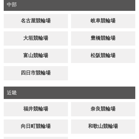
中部
名古屋競輪場
岐阜競輪場
大垣競輪場
豊橋競輪場
富山競輪場
松阪競輪場
四日市競輪場
近畿
福井競輪場
奈良競輪場
向日町競輪場
和歌山競輪場