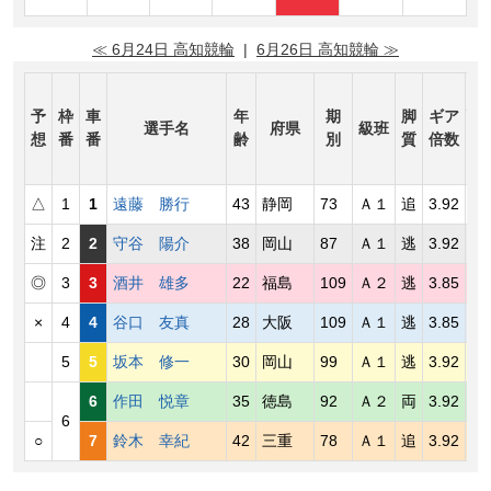
≪ 6月24日 高知競輪
|
6月26日 高知競輪 ≫
予
枠
車
年
期
脚
ギア
選手名
府県
級班
競
想
番
番
齢
別
質
倍数
得
△
1
1
遠藤 勝行
43
静岡
73
Ａ１
追
3.92
88
注
2
2
守谷 陽介
38
岡山
87
Ａ１
逃
3.92
90
◎
3
3
酒井 雄多
22
福島
109
Ａ２
逃
3.85
92
×
4
4
谷口 友真
28
大阪
109
Ａ１
逃
3.85
89
5
5
坂本 修一
30
岡山
99
Ａ１
逃
3.92
87
6
作田 悦章
35
徳島
92
Ａ２
両
3.92
87
6
○
7
鈴木 幸紀
42
三重
78
Ａ１
追
3.92
89