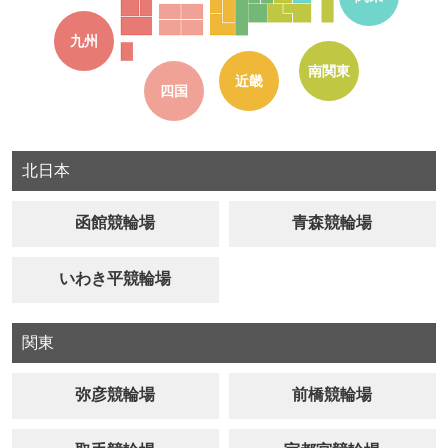
九州
南関東
近畿
四国
北日本
函館競輪場
青森競輪場
いわき平競輪場
関東
弥彦競輪場
前橋競輪場