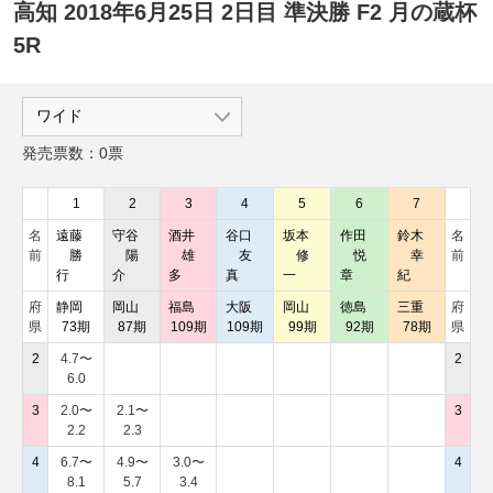
高知 2018年6月25日 2日目 準決勝 F2 月の蔵杯
5R
発売票数：0票
1
2
3
4
5
6
7
名
遠藤
守谷
酒井
谷口
坂本
作田
鈴木
名
前
勝
陽
雄
友
修
悦
幸
前
行
介
多
真
一
章
紀
府
静岡
岡山
福島
大阪
岡山
徳島
三重
府
県
73期
87期
109期
109期
99期
92期
78期
県
2
4.7〜
2
6.0
3
2.0〜
2.1〜
3
2.2
2.3
4
6.7〜
4.9〜
3.0〜
4
8.1
5.7
3.4