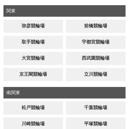
関東
弥彦競輪場
前橋競輪場
取手競輪場
宇都宮競輪場
大宮競輪場
西武園競輪場
京王閣競輪場
立川競輪場
南関東
松戸競輪場
千葉競輪場
川崎競輪場
平塚競輪場