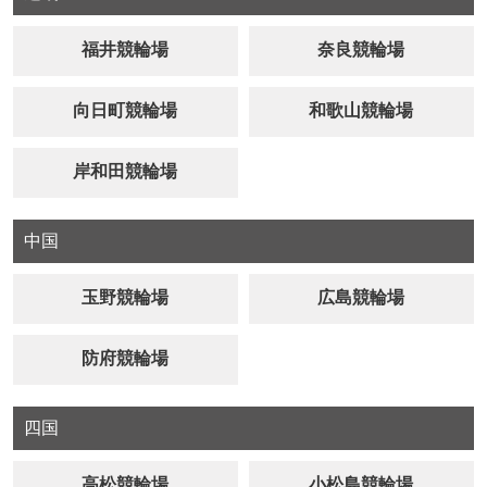
福井競輪場
奈良競輪場
向日町競輪場
和歌山競輪場
岸和田競輪場
中国
玉野競輪場
広島競輪場
防府競輪場
四国
高松競輪場
小松島競輪場