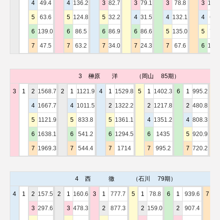
4
49.4
4
136.2
3
82.7
3
79.1
3
78.8
3
17.2
5
63.6
5
124.8
5
32.2
4
31.5
4
132.1
4
6.3
6
139.0
6
86.5
6
86.9
6
86.6
5
135.0
5
7.8
7
47.5
7
63.2
7
34.0
7
24.3
7
67.6
6
18.4
3
榊原 洋
（岡山 85期）
3
1
2
1568.7
2
1
1121.9
4
1
1529.8
5
1
1402.3
6
1
995.2
7
4
1667.7
4
1011.5
2
1322.2
2
1217.8
2
480.8
5
1121.9
5
833.8
5
1361.1
4
1351.2
4
808.3
6
1638.1
6
541.2
6
1294.5
6
1435
5
920.9
7
1969.3
7
544.4
7
1714
7
995.2
7
720.2
4
西 徹
（石川 79期）
4
1
2
157.5
2
1
160.6
3
1
777.7
5
1
78.8
6
1
939.6
7
1
3
297.6
3
478.3
2
877.3
2
159.0
2
907.4
2