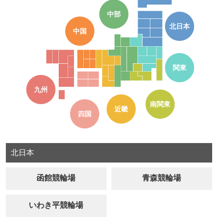
中部
北日本
中国
関東
九州
南関東
近畿
四国
北日本
函館競輪場
青森競輪場
いわき平競輪場