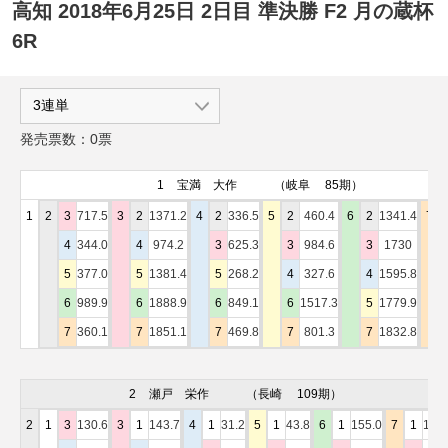
高知 2018年6月25日 2日目 準決勝 F2 月の蔵杯
6R
発売票数：0票
1
宝満 大作
（岐阜 85期）
1
2
3
717.5
3
2
1371.2
4
2
336.5
5
2
460.4
6
2
1341.4
7
4
344.0
4
974.2
3
625.3
3
984.6
3
1730
5
377.0
5
1381.4
5
268.2
4
327.6
4
1595.8
6
989.9
6
1888.9
6
849.1
6
1517.3
5
1779.9
7
360.1
7
1851.1
7
469.8
7
801.3
7
1832.8
2
瀬戸 栄作
（長崎 109期）
2
1
3
130.6
3
1
143.7
4
1
31.2
5
1
43.8
6
1
155.0
7
1
12.7