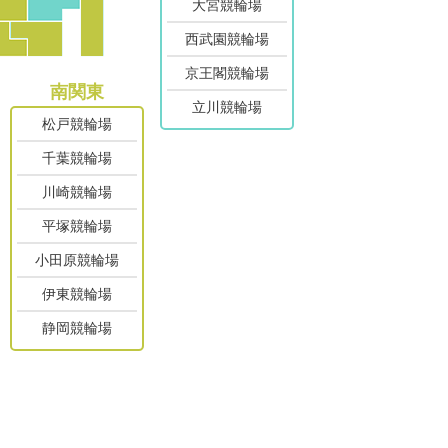
大宮競輪場
西武園競輪場
京王閣競輪場
南関東
立川競輪場
松戸競輪場
千葉競輪場
川崎競輪場
平塚競輪場
小田原競輪場
伊東競輪場
静岡競輪場