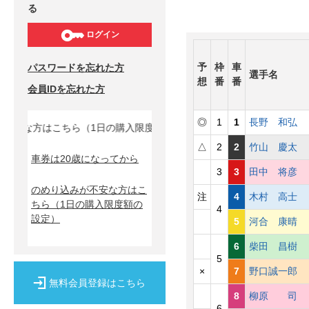
る
ログイン
予
枠
車
パスワードを忘れた方
選手名
想
番
番
会員IDを忘れた方
◎
1
1
長野 和
安な方はこちら（1日の購入限度額の設定）↓
△
2
2
竹山 慶
車券は20歳になってから
3
3
田中 将
のめり込みが不安な方はこ
注
4
木村 高
ちら
（1日の購入限度額の
4
設定）
5
河合 康
6
柴田 昌
5
×
7
野口誠一
無料会員登録はこちら
8
柳原 
6