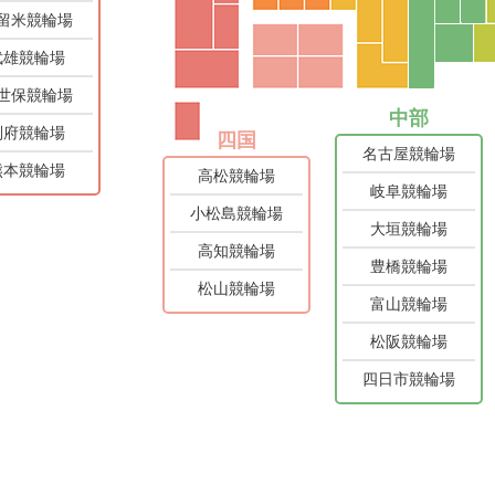
留米競輪場
武雄競輪場
世保競輪場
中部
別府競輪場
四国
名古屋競輪場
熊本競輪場
高松競輪場
岐阜競輪場
小松島競輪場
大垣競輪場
高知競輪場
豊橋競輪場
松山競輪場
富山競輪場
松阪競輪場
四日市競輪場