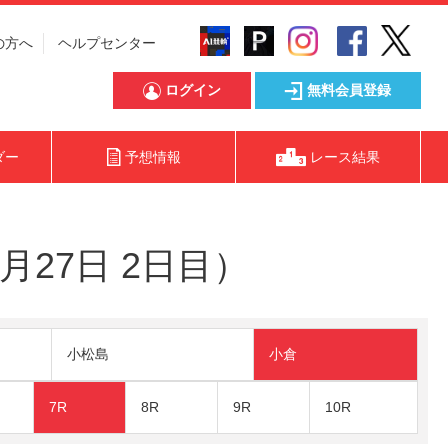
の方へ
ヘルプセンター
ログイン
無料会員登録
ダー
予想情報
レース結果
月27日 2日目）
小松島
小倉
7R
8R
9R
10R