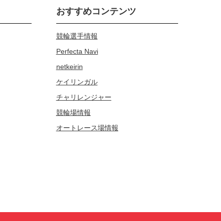
おすすめコンテンツ
競輪選手情報
Perfecta Navi
netkeirin
ケイリンガル
チャリレンジャー
競輪場情報
オートレース場情報