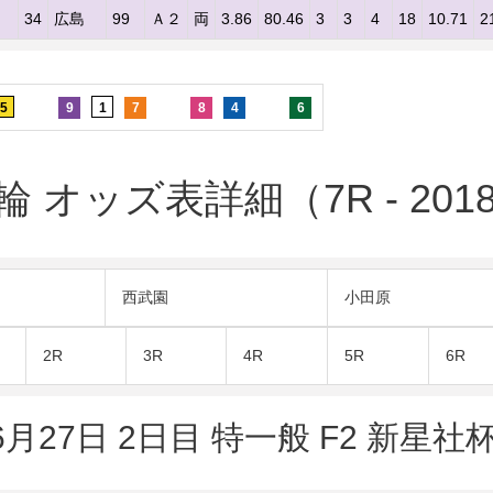
輔
34
広島
99
Ａ２
両
3.86
80.46
3
3
4
18
10.71
2
5
9
1
7
8
4
6
 オッズ表詳細（7R - 201
西武園
小田原
2R
3R
4R
5R
6R
6月27日 2日目 特一般 F2 新星社杯