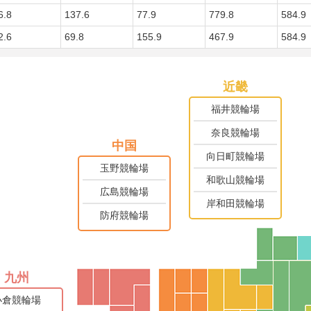
6.8
137.6
77.9
779.8
584.9
2.6
69.8
155.9
467.9
584.9
近畿
福井競輪場
奈良競輪場
中国
向日町競輪場
玉野競輪場
和歌山競輪場
広島競輪場
岸和田競輪場
防府競輪場
九州
小倉競輪場