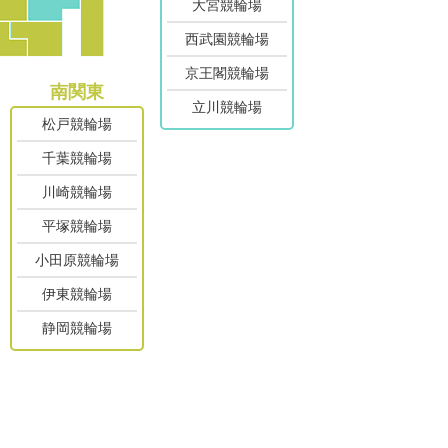
大宮競輪場
西武園競輪場
京王閣競輪場
南関東
立川競輪場
松戸競輪場
千葉競輪場
川崎競輪場
平塚競輪場
小田原競輪場
伊東競輪場
静岡競輪場