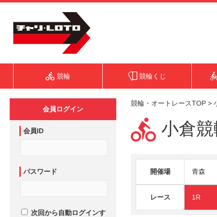
競輪
競輪くじ
競輪・オートレースTOP
>
会員ログイン
小倉競輪
会員ID
パスワード
開催場
青森
レース
1R
次回から自動ログインす