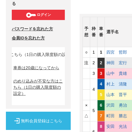
る
ログイン
予
枠
車
パスワードを忘れた方
選手名
想
番
番
会員IDを忘れた方
○
1
1
四宮 哲
はこちら（1日の購入限度額の設定）↓
注
2
2
神田 宏
車券は20歳になってから
3
3
山中 貴
のめり込みが不安な方はこ
4
村上 清
ちら
（1日の購入限度額の
4
設定）
5
山本 晋
×
6
沢田 勇
5
△
7
町田 勝
無料会員登録はこちら
8
安田 光
6