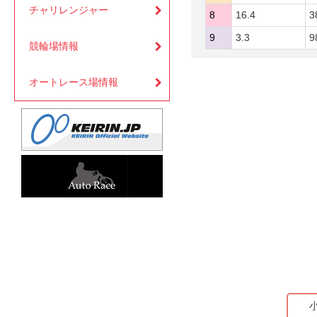
チャリレンジャー
8
16.4
3
9
3.3
9
競輪場情報
オートレース場情報