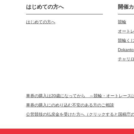
はじめての方へ
開催
はじめての方へ
競輪
オート
競輪く
Dokanto
チャリ
車券の購入は20歳になってから ～競輪・オートレー
車券の購入にのめり込む不安のある方のご相談
公営競技の払戻金を受けた方へ（クリックすると国税庁