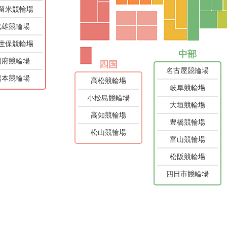
留米競輪場
武雄競輪場
世保競輪場
中部
別府競輪場
四国
名古屋競輪場
熊本競輪場
高松競輪場
岐阜競輪場
小松島競輪場
大垣競輪場
高知競輪場
豊橋競輪場
松山競輪場
富山競輪場
松阪競輪場
四日市競輪場