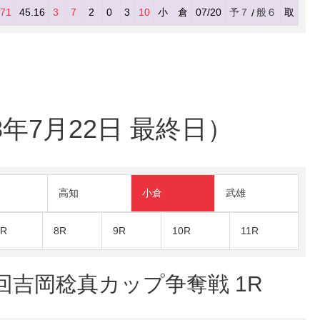
般６
予７
.71
45.16
3
7
2
0
3
10
小 倉
07/20
取 手
8年7月22日 最終日）
高知
小倉
武雄
7R
8R
9R
10R
11R
１２回吉岡稔真カップ争奪戦 1R