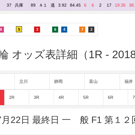
真
37
兵庫
89
Ａ１
逃
3.92
84.45
6
6
2
17
19.35
38
8
5
3
6
4
7
2
 オッズ表詳細（1R - 201
立川
静岡
富山
福井
2R
3R
4R
5R
6R
年7月22日 最終日 一 般 F1 第