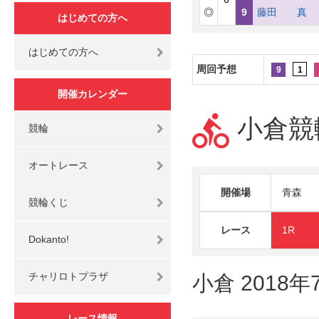
◎
9
藤田 
はじめての方へ
はじめての方へ
周回予想
9
1
開催カレンダー
小倉競輪
競輪
オートレース
開催場
青森
競輪くじ
レース
1R
Dokanto!
チャリロトプラザ
小倉 2018
レース情報