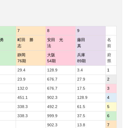
7
8
9
勇
町田 勝
安田 光
藤田
名
志
法
真
前
静岡
大阪
兵庫
府
76期
54期
89期
県
29.4
128.9
3.4
1
23.9
676.7
27.9
2
132.0
676.7
17.5
3
451.1
902.3
128.9
4
338.3
492.2
61.5
5
338.3
999.9
37.5
6
902.3
13.8
7