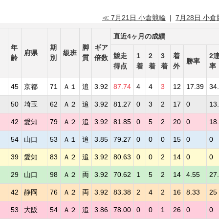
≪ 7月21日 小倉競輪
|
7月28日 小倉
直近4ヶ月の成績
年
期
脚
ギア
府県
級班
競走
1
2
3
着
2
齢
別
質
倍数
勝率
得点
着
着
着
外
率
郎
45
京都
71
Ａ１
追
3.92
87.74
4
4
3
12
17.39
34
行
50
埼玉
62
Ａ２
追
3.92
81.27
0
3
2
17
0
13
雄
42
愛知
79
Ａ２
追
3.92
81.85
0
5
2
20
0
18
隆
54
山口
53
Ａ１
追
3.85
79.27
0
0
0
15
0
0
平
39
愛知
83
Ａ２
追
3.92
80.63
0
0
2
14
0
0
治
29
山口
98
Ａ２
両
3.92
70.62
1
5
2
14
4.55
27
志
42
静岡
76
Ａ２
両
3.92
83.38
2
4
2
16
8.33
25
法
53
大阪
54
Ａ２
追
3.86
78.00
0
0
1
26
0
0