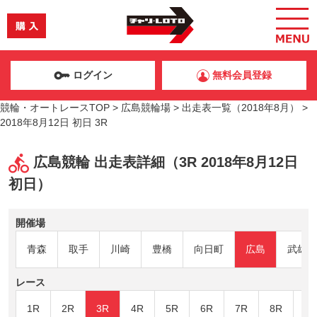
ログイン
無料会員登録
競輪・オートレースTOP
>
広島競輪場
>
出走表一覧（2018年8月）
>
2018年8月12日 初日 3R
広島競輪 出走表詳細（3R 2018年8月12日
初日）
開催場
青森
取手
川崎
豊橋
向日町
広島
武雄
レース
1R
2R
3R
4R
5R
6R
7R
8R
9R