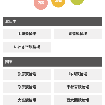
近畿
四国
北日本
函館競輪場
青森競輪場
いわき平競輪場
関東
弥彦競輪場
前橋競輪場
取手競輪場
宇都宮競輪場
大宮競輪場
西武園競輪場