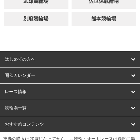
武雄競輪場
佐世保競輪場
別府競輪場
熊本競輪場
はじめての方へ
はじめての方へ
開催カレンダー
競輪
レース情報
オートレース
レース予想
競輪場一覧
競輪くじ
レース結果
北日本
函館競輪場
青森競輪場
いわき平競輪場
おすすめコンテンツ
車券の購入は20歳になってから ～競輪・オートレースは適度に楽