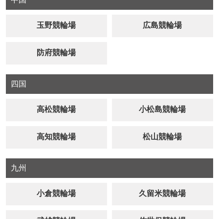
玉野競輪場
広島競輪場
防府競輪場
四国
高松競輪場
小松島競輪場
高知競輪場
松山競輪場
九州
小倉競輪場
久留米競輪場