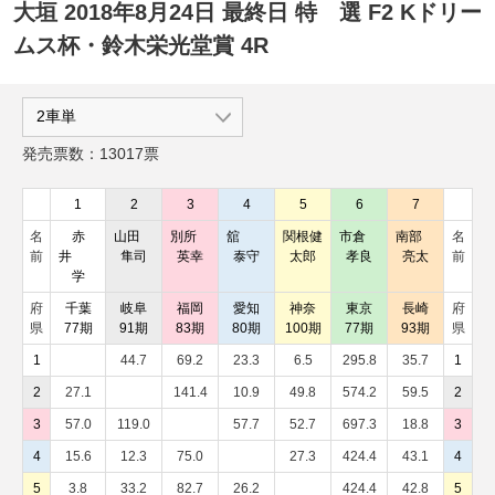
大垣 2018年8月24日 最終日 特 選 F2 Kドリー
ムス杯・鈴木栄光堂賞 4R
発売票数：13017票
1
2
3
4
5
6
7
名
赤
山田
別所
舘
関根健
市倉
南部
名
前
井
隼司
英幸
泰守
太郎
孝良
亮太
前
学
府
千葉
岐阜
福岡
愛知
神奈
東京
長崎
府
県
77期
91期
83期
80期
100期
77期
93期
県
1
44.7
69.2
23.3
6.5
295.8
35.7
1
2
27.1
141.4
10.9
49.8
574.2
59.5
2
3
57.0
119.0
57.7
52.7
697.3
18.8
3
4
15.6
12.3
75.0
27.3
424.4
43.1
4
5
3.8
33.2
82.7
26.2
424.4
42.8
5