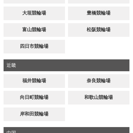
大垣競輪場
豊橋競輪場
富山競輪場
松阪競輪場
四日市競輪場
近畿
福井競輪場
奈良競輪場
向日町競輪場
和歌山競輪場
岸和田競輪場
中国