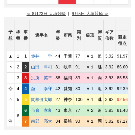
≪ 8月23日 大垣競輪
|
9月5日 大垣競輪 ≫
予
枠
車
年
期
脚
ギア
選手名
府県
級班
競走
1
想
番
番
齢
別
質
倍数
得点
▲
1
1
赤井 学
44
千葉
77
Ａ１
追
3.92
91.97
2
○
2
2
山田 隼司
31
岐阜
91
Ａ１
逃
3.92
86.60
7
3
3
別所 英幸
38
福岡
83
Ａ１
両
3.93
85.58
4
◎
4
4
舘 泰守
42
愛知
80
Ａ１
追
3.92
92.39
1
△
5
5
関根健太郎
27
神奈
100
Ａ１
逃
3.92
92.56
7
6
市倉 孝良
43
東京
77
Ａ２
追
3.93
81.48
0
6
注
7
南部 亮太
34
長崎
93
Ａ１
両
3.92
87.17
7