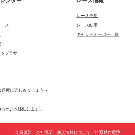
カレンダー
レース情報
レース予想
レース
レース結果
じ
キャリーオーバー一覧
!
ロトプラザ
スは適度に楽しみましょう～
のページへ移動します）
会員規約
会社概要
個人情報について
推奨動作環境