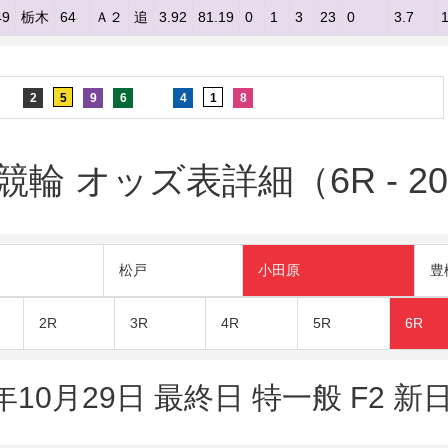
49
栃木
64
Ａ２
追
3.92
81.19
0
1
3
23
0
3.7
2
5
9
6
4
1
8
輪 オッズ表詳細（6R - 20
松戸
小田原
豊
2R
3R
4R
5R
6R
8年10月29日 最終日 特一般 F2 