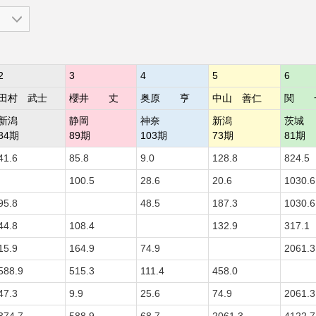
2
3
4
5
6
田村 武士
櫻井 丈
奥原 亨
中山 善仁
関 
新潟
静岡
神奈
新潟
茨城
84期
89期
103期
73期
81期
41.6
85.8
9.0
128.8
824.5
100.5
28.6
20.6
1030.6
95.8
48.5
187.3
1030.6
44.8
108.4
132.9
317.1
15.9
164.9
74.9
2061.3
588.9
515.3
111.4
458.0
47.3
9.9
25.6
74.9
2061.3
374.7
588.9
68.7
2061.3
4122.7