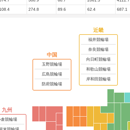
108.4
274.8
89.6
62.4
687.1
近畿
福井競輪場
奈良競輪場
中国
向日町競輪場
玉野競輪場
和歌山競輪場
広島競輪場
岸和田競輪場
防府競輪場
九州
小倉競輪場
留米競輪場