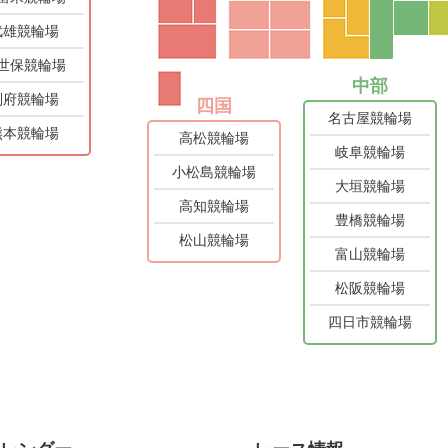
武雄競輪場
世保競輪場
中部
別府競輪場
四国
名古屋競輪場
熊本競輪場
高松競輪場
岐阜競輪場
小松島競輪場
大垣競輪場
高知競輪場
豊橋競輪場
松山競輪場
富山競輪場
松阪競輪場
四日市競輪場