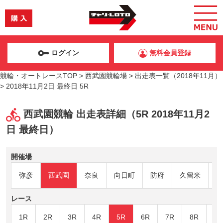
ログイン
無料会員登録
競輪・オートレースTOP
>
西武園競輪場
>
出走表一覧（2018年11月）
>
2018年11月2日 最終日 5R
西武園競輪 出走表詳細（5R 2018年11月2
日 最終日）
開催場
弥彦
西武園
奈良
向日町
防府
久留米
武
レース
1R
2R
3R
4R
5R
6R
7R
8R
9R