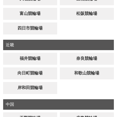
富山競輪場
松阪競輪場
四日市競輪場
近畿
福井競輪場
奈良競輪場
向日町競輪場
和歌山競輪場
岸和田競輪場
中国