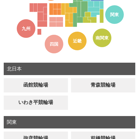
関東
九州
南関東
近畿
四国
北日本
函館競輪場
青森競輪場
いわき平競輪場
関東
弥彦競輪場
前橋競輪場