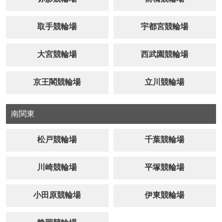
取手競輪場
宇都宮競輪場
大宮競輪場
西武園競輪場
京王閣競輪場
立川競輪場
南関東
松戸競輪場
千葉競輪場
川崎競輪場
平塚競輪場
小田原競輪場
伊東競輪場