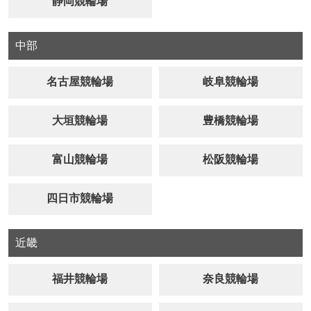
静岡競輪場
中部
名古屋競輪場
岐阜競輪場
大垣競輪場
豊橋競輪場
富山競輪場
松阪競輪場
四日市競輪場
近畿
福井競輪場
奈良競輪場