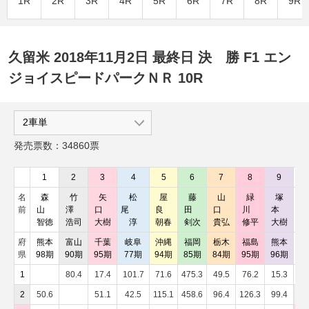
1R
2R
3R
4R
5R
6R
7R
8R
9R
久留米 2018年11月2日 最終日 決 勝 F1 エン
ジョイスピードパークＮＲ 10R
発売票数：34860票
1
2
3
4
5
6
7
8
9
名
森
竹
矢
松
屋
藤
山
緑
塚
名
前
山
澤
口
尾
良
田
口
川
本
前
智徳
浩司
大樹
淳
朝春
剣次
貴弘
修平
大樹
府
熊本
富山
千葉
岐阜
沖縄
福岡
栃木
福島
熊本
府
県
98期
90期
95期
77期
94期
85期
84期
95期
96期
県
1
80.4
17.4
101.7
71.6
475.3
49.5
76.2
15.3
1
2
50.6
51.1
42.5
115.1
458.6
96.4
126.3
99.4
2