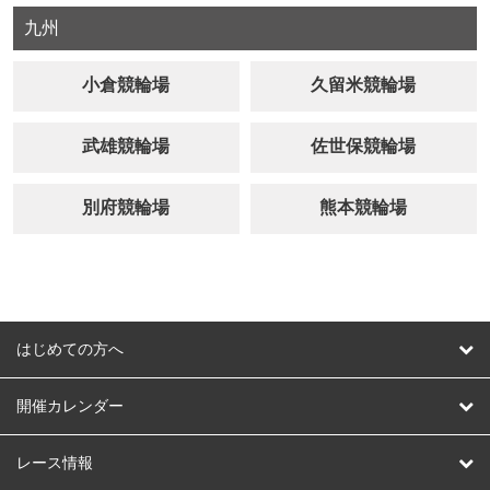
九州
小倉競輪場
久留米競輪場
武雄競輪場
佐世保競輪場
別府競輪場
熊本競輪場
はじめての方へ
はじめての方へ
開催カレンダー
競輪
レース情報