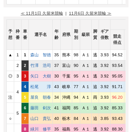
≪ 11月1日 久留米競輪
|
11月6日 久留米競輪 ≫
予
枠
車
年
期
脚
ギア
選手名
府県
級班
競走
1
想
番
番
齢
別
質
倍数
得点
着
▲
1
1
森山 智徳
35
熊本
98
Ａ１
逃
3.93
94.52
8
2
2
竹澤 浩司
37
富山
90
Ａ１
逃
3.92
93.54
7
◎
3
3
矢口 大樹
30
千葉
95
Ａ１
逃
3.92
95.05
11
4
松尾 淳
43
岐阜
77
Ａ１
追
3.92
91.71
5
4
注
5
屋良 朝春
34
沖縄
94
Ａ１
両
3.93
96.20
2
6
藤田 剣次
41
福岡
85
Ａ１
追
3.92
85.33
4
5
○
7
山口 貴弘
40
栃木
84
Ａ１
追
3.85
93.43
3
8
緑川 修平
35
福島
95
Ａ１
逃
3.92
88.30
11