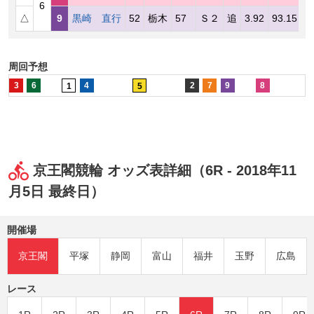
6
△
9
黒崎 直行
52
栃木
57
Ｓ２
追
3.92
93.15
0
周回予想
3
6
4
2
7
9
8
1
5
京王閣競輪 オッズ表詳細（6R - 2018年11
月5日 最終日）
開催場
京王閣
平塚
静岡
富山
福井
玉野
広島
レース