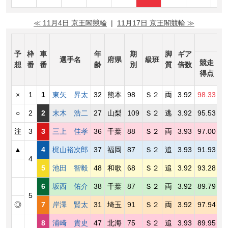
≪ 11月4日 京王閣競輪
|
11月17日 京王閣競輪 ≫
予
枠
車
年
期
脚
ギア
選手名
府県
級班
競走
1
想
番
番
齢
別
質
倍数
得点
×
1
1
東矢 昇太
32
熊本
98
Ｓ２
両
3.92
98.33
2
○
2
2
末木 浩二
27
山梨
109
Ｓ２
逃
3.92
95.53
2
注
3
3
三上 佳孝
36
千葉
88
Ｓ２
両
3.93
97.00
1
▲
4
梶山裕次郎
37
福岡
87
Ｓ２
追
3.93
91.93
0
4
5
池田 智毅
48
和歌
68
Ｓ２
追
3.92
93.28
0
6
坂西 佑介
38
千葉
87
Ｓ２
両
3.92
89.79
0
5
◎
7
岸澤 賢太
31
埼玉
91
Ｓ２
両
3.92
97.94
5
8
浦崎 貴史
47
北海
75
Ｓ２
追
3.93
89.95
0