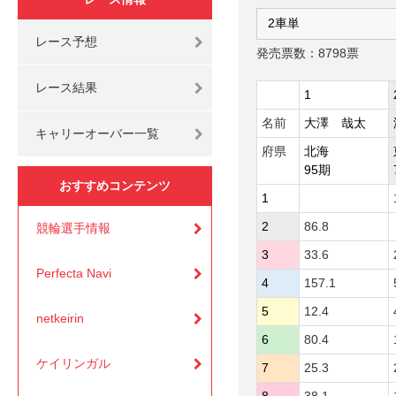
レース予想
発売票数：8798票
レース結果
1
名前
大澤 哉太
キャリーオーバー一覧
府県
北海
95期
おすすめコンテンツ
1
2
86.8
競輪選手情報
3
33.6
Perfecta Navi
4
157.1
5
12.4
netkeirin
6
80.4
ケイリンガル
7
25.3
8
38.1