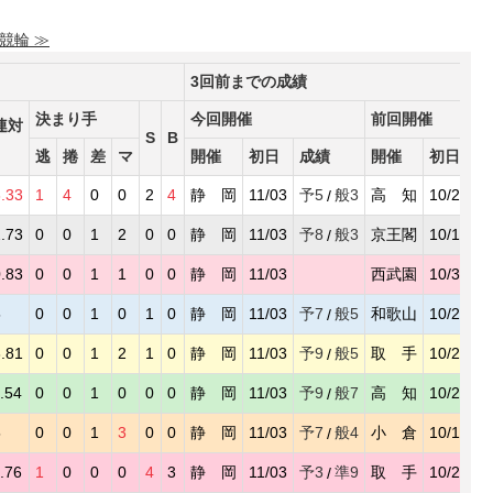
岡競輪 ≫
3回前までの成績
決まり手
今回開催
前回開催
連対
S
B
逃
捲
差
マ
開催
初日
成績
開催
初日
般3
予5
予
.33
1
4
0
0
2
4
静 岡
11/03
高 知
10/23
般3
予8
.73
0
0
1
2
0
0
静 岡
11/03
京王閣
10/19
予
.83
0
0
1
1
0
0
静 岡
11/03
西武園
10/31
般5
予7
予
5
0
0
1
0
1
0
静 岡
11/03
和歌山
10/20
般5
予9
予
.81
0
0
1
2
1
0
静 岡
11/03
取 手
10/26
般7
予9
予
.54
0
0
1
0
0
0
静 岡
11/03
高 知
10/23
般4
予7
予
5
0
0
1
3
0
0
静 岡
11/03
小 倉
10/19
準9
予3
予
.76
1
0
0
0
4
3
静 岡
11/03
取 手
10/26