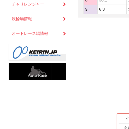
チャリレンジャー
9
6.3
競輪場情報
オートレース場情報
久