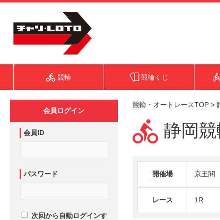
競輪
競輪くじ
競輪・オートレースTOP
>
会員ログイン
静岡競輪
会員ID
パスワード
開催場
京王閣
レース
1R
次回から自動ログインす