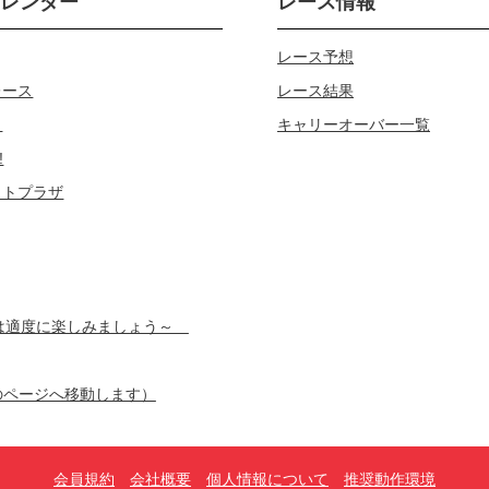
カレンダー
レース情報
レース予想
レース
レース結果
じ
キャリーオーバー一覧
!
ロトプラザ
スは適度に楽しみましょう～
のページへ移動します）
会員規約
会社概要
個人情報について
推奨動作環境