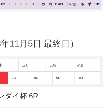
般8
予6
予
.83
0
0
2
1
0
0
静 岡
11/03
取 手
10/19
8年11月5日 最終日）
井
玉野
広島
小倉
7R
8R
9R
10R
ゲンダイ杯 6R