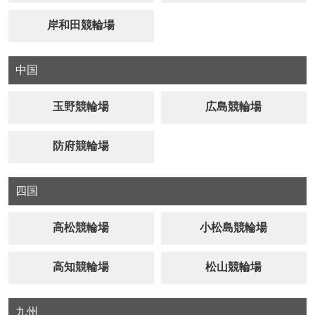
岸和田競輪場
中国
玉野競輪場
広島競輪場
防府競輪場
四国
高松競輪場
小松島競輪場
高知競輪場
松山競輪場
九州