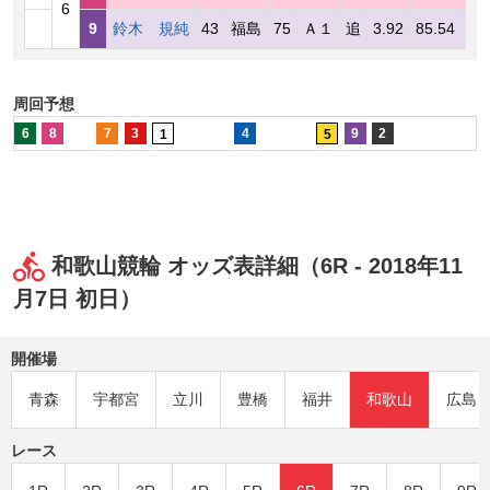
6
9
鈴木 規純
43
福島
75
Ａ１
追
3.92
85.54
2
周回予想
6
8
7
3
4
9
2
1
5
和歌山競輪 オッズ表詳細（6R - 2018年11
月7日 初日）
開催場
青森
宇都宮
立川
豊橋
福井
和歌山
広島
レース