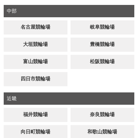
中部
名古屋競輪場
岐阜競輪場
大垣競輪場
豊橋競輪場
富山競輪場
松阪競輪場
四日市競輪場
近畿
福井競輪場
奈良競輪場
向日町競輪場
和歌山競輪場