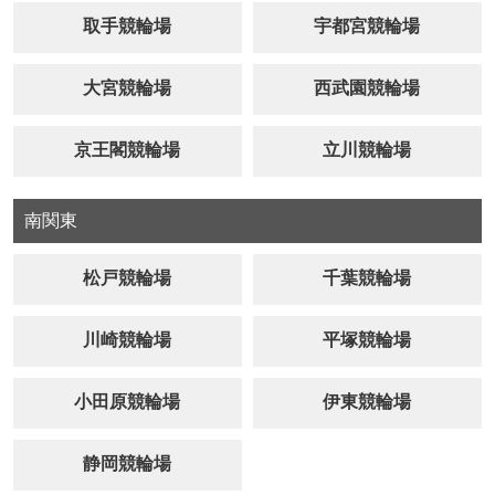
取手競輪場
宇都宮競輪場
大宮競輪場
西武園競輪場
京王閣競輪場
立川競輪場
南関東
松戸競輪場
千葉競輪場
川崎競輪場
平塚競輪場
小田原競輪場
伊東競輪場
静岡競輪場