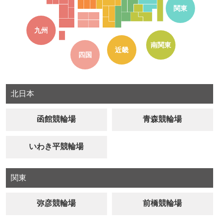
関東
九州
南関東
近畿
四国
北日本
函館競輪場
青森競輪場
いわき平競輪場
関東
弥彦競輪場
前橋競輪場