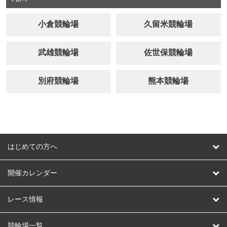
小倉競輪場
久留米競輪場
武雄競輪場
佐世保競輪場
別府競輪場
熊本競輪場
はじめての方へ
はじめての方へ
開催カレンダー
競輪
レース情報
オートレース
レース予想
競輪場一覧