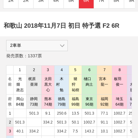
1R
2R
3R
4R
5R
6R
7R
8R
9R
和歌山 2018年11月7日 初日 特予選 F2 6R
発売票数：1337票
1
2
3
4
5
6
7
8
9
名
光
梶原
太田
木
猪
樋口
宮本
板羽
鈴
前
畑
亜湖
黒大
村
狩
絢土
龍一
俊一
木
政志
心
勉
祐樹
規純
府
岡山
静岡
熊本
徳島
福島
東京
福岡
埼玉
福島
県
84期
73期
74期
79期
99期
96期
92期
64期
75期
1
501.3
9.1
250.6
13.5
501.3
77.1
1002.7
250.
2
501.3
334.2
501.3
50.1
1002.7
91.1
1002.7
55.7
3
40.1
334.2
334.2
7.5
143.2
10.1
1002.7
52.7