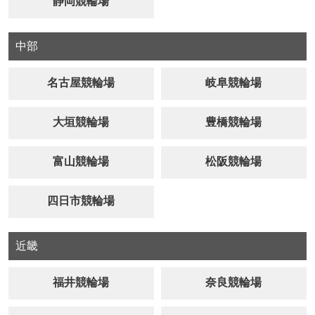
静岡競輪場
中部
名古屋競輪場
岐阜競輪場
大垣競輪場
豊橋競輪場
富山競輪場
松阪競輪場
四日市競輪場
近畿
福井競輪場
奈良競輪場