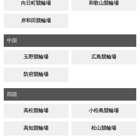
向日町競輪場
和歌山競輪場
岸和田競輪場
中国
玉野競輪場
広島競輪場
防府競輪場
四国
高松競輪場
小松島競輪場
高知競輪場
松山競輪場