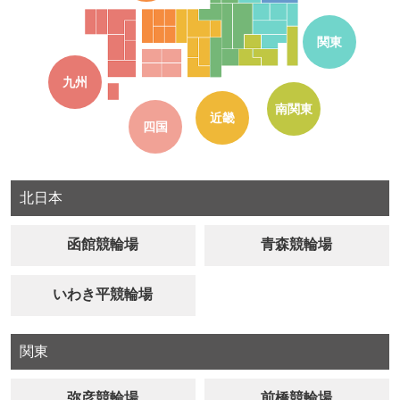
関東
九州
南関東
近畿
四国
北日本
函館競輪場
青森競輪場
いわき平競輪場
関東
弥彦競輪場
前橋競輪場