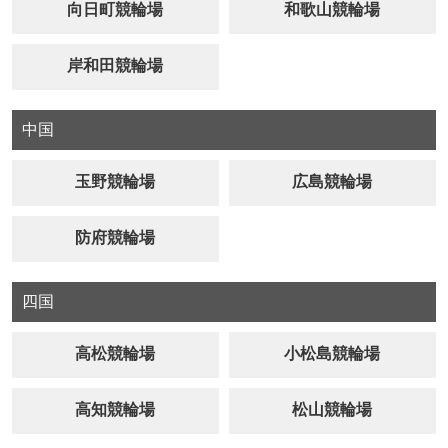
向日町競輪場
和歌山競輪場
岸和田競輪場
中国
玉野競輪場
広島競輪場
防府競輪場
四国
高松競輪場
小松島競輪場
高知競輪場
松山競輪場