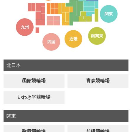
関東
九州
南関東
近畿
四国
北日本
函館競輪場
青森競輪場
いわき平競輪場
関東
弥彦競輪場
前橋競輪場