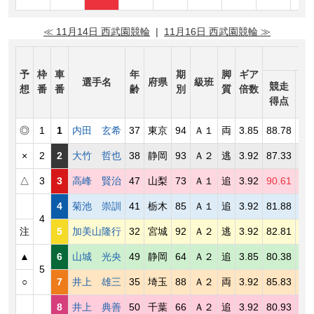
≪ 11月14日 西武園競輪
|
11月16日 西武園競輪 ≫
予
枠
車
年
期
脚
ギア
選手名
府県
級班
競走
1
想
番
番
齢
別
質
倍数
得点
着
◎
1
1
内田 玄希
37
東京
94
Ａ１
両
3.85
88.78
6
×
2
2
大竹 哲也
38
静岡
93
Ａ２
逃
3.92
87.33
6
△
3
3
高峰 賢治
47
山梨
73
Ａ１
追
3.92
90.61
2
4
菊池 崇訓
41
栃木
85
Ａ１
追
3.92
81.88
2
4
注
5
加美山隆行
32
宮城
92
Ａ２
逃
3.92
82.81
6
▲
6
山城 光央
49
静岡
64
Ａ２
追
3.85
80.38
0
5
○
7
井上 雄三
35
埼玉
88
Ａ２
両
3.92
85.83
3
8
井上 典善
50
千葉
66
Ａ２
追
3.92
80.93
0