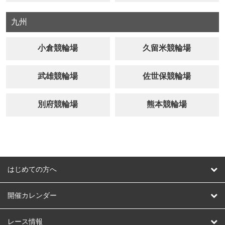
九州
小倉競輪場
久留米競輪場
武雄競輪場
佐世保競輪場
別府競輪場
熊本競輪場
はじめての方へ
はじめての方へ
開催カレンダー
競輪
レース情報