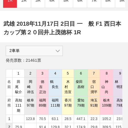
1R
2R
3R
4R
5R
6R
7R
8R
9R
武雄 2018年11月17日 2日目 一 般 F1 西日本
カップ第２０回井上茂徳杯 1R
発売票数：21461票
1
2
3
4
5
6
7
8
9
名
田
岡
徳
鶴
木
柴田
宿
神
林
前
尾
崎
吉
良生
村
昌樹
口
山
明宏
駿介
祥伍
正治
浩宣
潤平
尚
府
高知
岐阜
福岡
福岡
香川
愛知
埼玉
栃木
高知
県
111
97期
89期
111期
97期
79期
91期
109期
79期
期
1
123.8
70.5
63.1
28.5
447.1
22.3
105.2
23.9
2
75.9
91.4
129.8
32.1
174.9
29.8
309.5
115.7