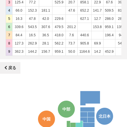
3
125.4
77.2
525.9
20.7
858.1
22.9
67.6
397.6
4
66.0
152.3
181.1
47.6
652.2
141.7
509.5
815.2
5
16.3
47.8
42.0
229.6
627.1
12.7
286.0
286.0
6
339.6
543.5
307.6
479.5
201.2
153.8
959.1
1358.
7
84.4
16.5
36.5
418.0
7.6
440.6
196.4
94.2
8
127.3
262.9
28.1
562.2
73.7
905.8
69.9
543.5
9
362.3
144.2
156.7
959.1
50.0
1164.6
14.2
452.9
戻る
中部
北日本
中国