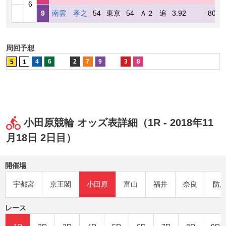
6
9
南雲 孝之
54
東京
54
Ａ２
追
3.92
80.70
周回予想
4
6
2
7
9
3
8
5
1
小田原競輪 オッズ表詳細（1R - 2018年11
月18日 2日目）
開催場
宇都宮
京王閣
小田原
富山
福井
奈良
防
レース