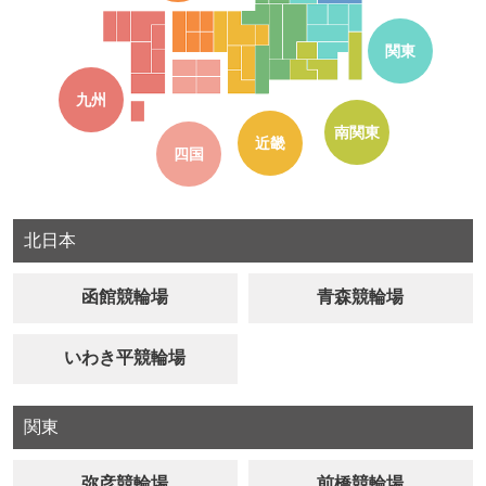
関東
九州
南関東
近畿
四国
北日本
函館競輪場
青森競輪場
いわき平競輪場
関東
弥彦競輪場
前橋競輪場