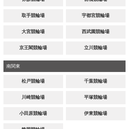
取手競輪場
宇都宮競輪場
大宮競輪場
西武園競輪場
京王閣競輪場
立川競輪場
南関東
松戸競輪場
千葉競輪場
川崎競輪場
平塚競輪場
小田原競輪場
伊東競輪場