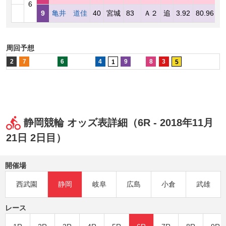
6
9
亀井 道佳
40
宮城
83
Ａ２
追
3.92
80.96
1
周回予想
2
7
6
4
9
8
3
1
5
静岡競輪 オッズ表詳細（6R - 2018年11月
21日 2日目）
開催場
西武園
静岡
岐阜
広島
小倉
武雄
レース