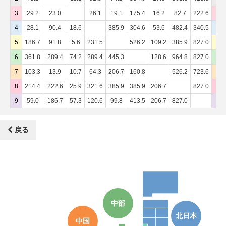
3
29.2
23.0
26.1
19.1
175.4
16.2
82.7
222.6
3
4
28.1
90.4
18.6
385.9
304.6
53.6
482.4
340.5
4
5
186.7
91.8
5.6
231.5
526.2
109.2
385.9
827.0
5
6
361.8
289.4
74.2
289.4
445.3
128.6
964.8
827.0
6
7
103.3
13.9
10.7
64.3
206.7
160.8
526.2
723.6
7
8
214.4
222.6
25.9
321.6
385.9
385.9
206.7
827.0
8
9
59.0
186.7
57.3
120.6
99.8
413.5
206.7
827.0
9
戻る
中部
北日本
中国