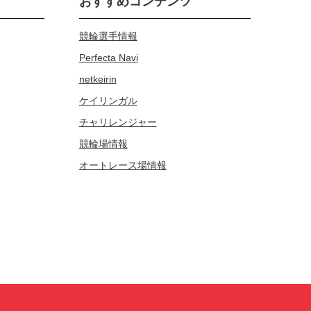
おすすめコンテンツ
競輪選手情報
Perfecta Navi
netkeirin
ケイリンガル
チャリレンジャー
競輪場情報
オートレース場情報