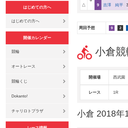
△
9
吉澤 純平
はじめての方へ
はじめての方へ
周回予想
9
2
開催カレンダー
小倉競輪
競輪
オートレース
開催場
西武園
競輪くじ
レース
1R
Dokanto!
チャリロトプラザ
小倉 2018
レース情報