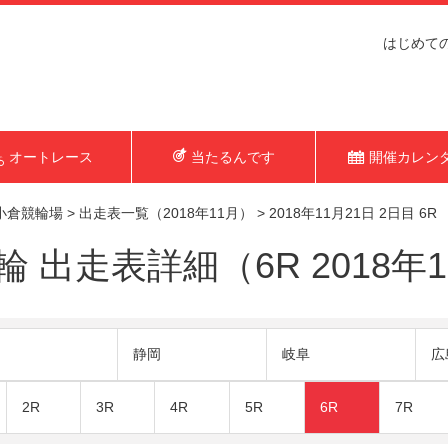
はじめて
オートレース
当たるんです
開催カレン
小倉競輪場
>
出走表一覧（2018年11月）
>
2018年11月21日 2日目 6R
 出走表詳細（6R 2018年1
静岡
岐阜
広
2R
3R
4R
5R
6R
7R