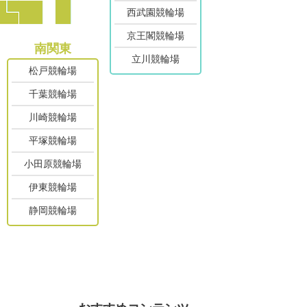
西武園競輪場
京王閣競輪場
南関東
立川競輪場
松戸競輪場
千葉競輪場
川崎競輪場
平塚競輪場
小田原競輪場
伊東競輪場
静岡競輪場