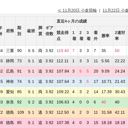
≪ 11月20日 小倉競輪
|
11月22日 小
直近4ヶ月の成績
年
期
脚
ギア
府県
級班
競走得
1
2
3
着
2連対
齢
別
質
倍数
勝率
点
着
着
着
外
率
34
三重
90
ＳＳ
両
3.92
119.40
7
3
3
7
35
50
45
静岡
73
Ｓ１
追
3.92
112.11
1
3
3
11
5.56
22.22
32
広島
91
Ｓ１
追
3.92
107.84
3
5
5
20
9.09
24.24
45
神奈
74
Ｓ１
追
3.92
107.64
3
3
5
17
10.71
21.43
39
愛知
85
Ｓ１
両
3.92
109.22
4
3
2
14
17.39
30.43
33
奈良
92
Ｓ２
追
3.92
106.63
4
0
0
6
40
40
22
徳島
109
Ｓ１
逃
3.92
112.50
6
2
0
11
31.58
42.11
38
徳島
85
Ｓ１
追
3.92
107.38
4
0
3
15
18.18
18.18