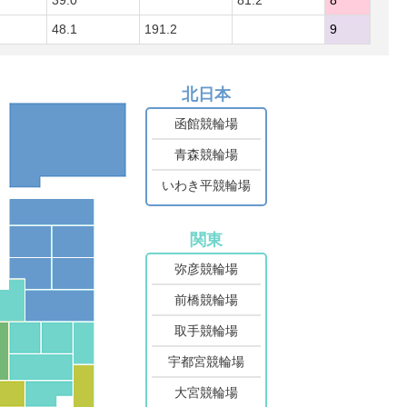
48.1
191.2
9
北日本
函館競輪場
青森競輪場
いわき平競輪場
関東
弥彦競輪場
前橋競輪場
取手競輪場
宇都宮競輪場
大宮競輪場