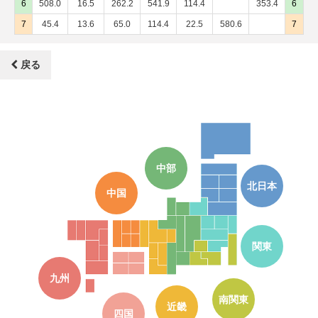
6
508.0
16.5
262.2
541.9
114.4
353.4
6
7
45.4
13.6
65.0
114.4
22.5
580.6
7
戻る
中部
北日本
中国
関東
九州
南関東
近畿
四国