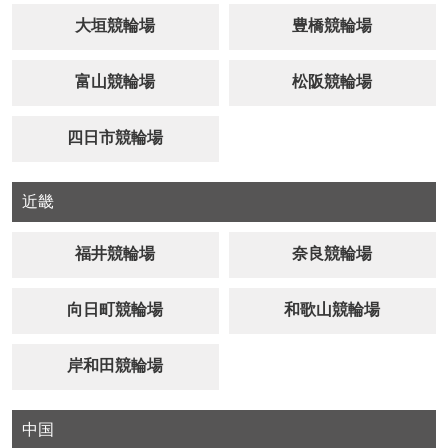
大垣競輪場
豊橋競輪場
富山競輪場
松阪競輪場
四日市競輪場
近畿
福井競輪場
奈良競輪場
向日町競輪場
和歌山競輪場
岸和田競輪場
中国