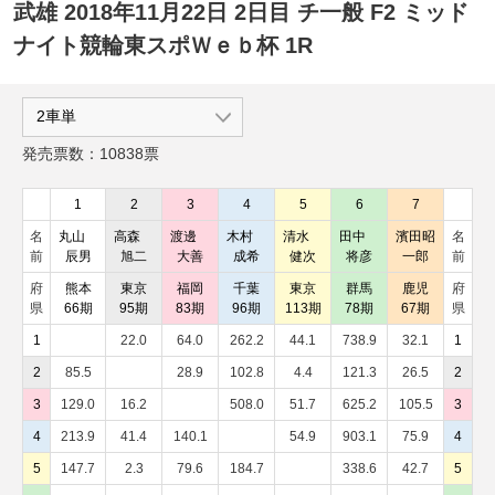
武雄 2018年11月22日 2日目 チ一般 F2 ミッド
ナイト競輪東スポＷｅｂ杯 1R
発売票数：10838票
1
2
3
4
5
6
7
名
丸山
高森
渡邊
木村
清水
田中
濱田昭
名
前
辰男
旭二
大善
成希
健次
将彦
一郎
前
府
熊本
東京
福岡
千葉
東京
群馬
鹿児
府
県
66期
95期
83期
96期
113期
78期
67期
県
1
22.0
64.0
262.2
44.1
738.9
32.1
1
2
85.5
28.9
102.8
4.4
121.3
26.5
2
3
129.0
16.2
508.0
51.7
625.2
105.5
3
4
213.9
41.4
140.1
54.9
903.1
75.9
4
5
147.7
2.3
79.6
184.7
338.6
42.7
5