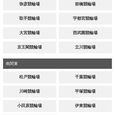
弥彦競輪場
前橋競輪場
取手競輪場
宇都宮競輪場
大宮競輪場
西武園競輪場
京王閣競輪場
立川競輪場
南関東
松戸競輪場
千葉競輪場
川崎競輪場
平塚競輪場
小田原競輪場
伊東競輪場