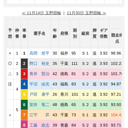
≪ 11月14日 玉野競輪
|
11月30日 玉野競輪 ≫
予
枠
車
年
期
脚
ギア
選手名
府県
級班
競走得
想
番
番
齢
別
質
倍数
点
×
1
1
高間 悠平
30
福井
95
Ｓ１
追
3.92
98.96
◎
2
2
野口 裕史
35
千葉
111
Ｓ２
逃
3.93
102.23
△
3
3
青井 賢治
42
徳島
81
Ｓ２
追
3.92
101.76
注
4
平沼 由充
43
福島
83
Ｓ２
追
3.92
94.87
4
5
戸田 康平
26
香川
101
Ｓ２
逃
3.92
97.21
6
室井 竜二
48
徳島
65
Ｓ２
追
3.92
93.50
5
○
7
江守 昇
43
千葉
73
Ｓ１
追
3.92
104.42
8
工藤 政志
39
青森
84
Ｓ２
追
3.93
93.71