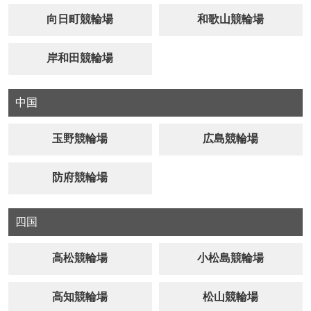
向日町競輪場
和歌山競輪場
岸和田競輪場
中国
玉野競輪場
広島競輪場
防府競輪場
四国
高松競輪場
小松島競輪場
高知競輪場
松山競輪場