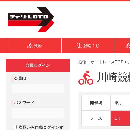
競輪
競輪くじ
競輪・オートレースTOP
>
会員ログイン
川崎競輪
会員ID
パスワード
開催場
取手
レース
1R
次回から自動ログインす