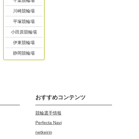
千葉競輪場
川崎競輪場
平塚競輪場
小田原競輪場
伊東競輪場
静岡競輪場
おすすめコンテンツ
競輪選手情報
Perfecta Navi
netkeirin