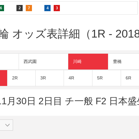
6
2
7
4
3
 オッズ表詳細（1R - 201
西武園
川崎
豊橋
2R
3R
4R
5R
6R
年11月30日 2日目 チ一般 F2 日