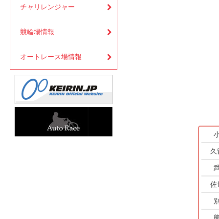
チャリレンジャー
競輪場情報
オートレース場情報
久
佐