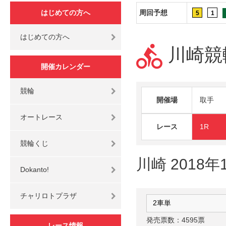
はじめての方へ
周回予想
5
1
はじめての方へ
川崎競輪
開催カレンダー
競輪
開催場
取手
オートレース
レース
1R
競輪くじ
川崎 2018
Dokanto!
チャリロトプラザ
発売票数：4595票
レース情報