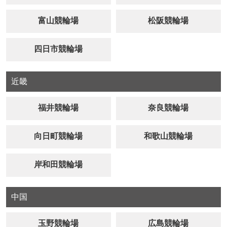
富山競輪場
松阪競輪場
四日市競輪場
近畿
福井競輪場
奈良競輪場
向日町競輪場
和歌山競輪場
岸和田競輪場
中国
玉野競輪場
広島競輪場