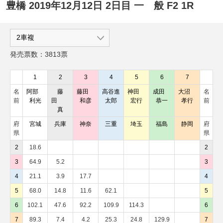
豊橋 2019年12月12日 2日目 一 般 F2 1R
発売票数：3813票
1
2
3
4
5
6
7
名
阿部
藤
藤田
高谷進
神田
成田
大沼
名
前
利光
田
和彦
太郎
宏行
恭一
孝行
前
真
府
宮城
兵庫
神奈
三重
埼玉
福島
静岡
府
県
県
2
18.6
2
3
64.9
5.2
3
4
21.1
3.9
17.7
4
5
68.0
14.8
11.6
62.1
5
6
102.1
47.6
92.2
109.9
114.3
6
7
89.3
7.4
4.2
25.3
24.8
129.9
7