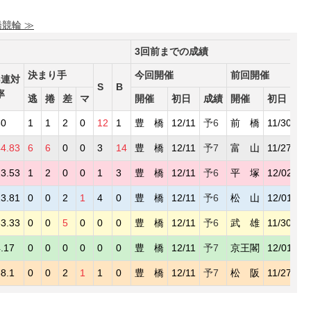
橋競輪 ≫
3回前までの成績
決まり手
今回開催
前回開催
3連対
S
B
率
逃
捲
差
マ
開催
初日
成績
開催
初日
成
予6
予
30
1
1
2
0
12
1
豊 橋
12/11
前 橋
11/30
予7
予
44.83
6
6
0
0
3
14
豊 橋
12/11
富 山
11/27
予6
23.53
1
2
0
0
1
3
豊 橋
12/11
平 塚
12/02
予6
予
23.81
0
0
2
1
4
0
豊 橋
12/11
松 山
12/01
予6
予
33.33
0
0
5
0
0
0
豊 橋
12/11
武 雄
11/30
予7
予
.17
0
0
0
0
0
0
豊 橋
12/11
京王閣
12/01
予7
予
8.1
0
0
2
1
1
0
豊 橋
12/11
松 阪
11/27