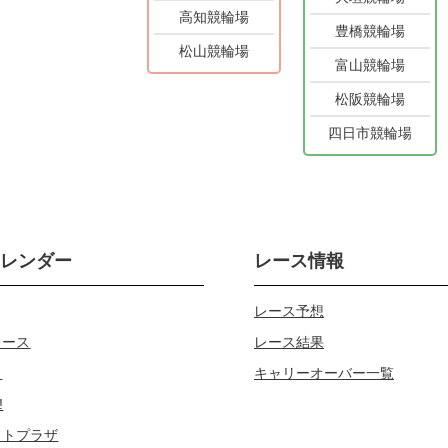
高知競輪場
豊橋競輪場
松山競輪場
富山競輪場
松阪競輪場
四日市競輪場
カレンダー
レース情報
レース予想
レース
レース結果
じ
キャリーオーバー一覧
!
ロトプラザ