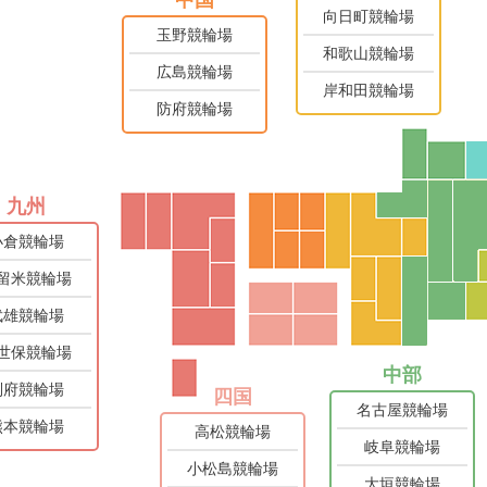
向日町競輪場
玉野競輪場
和歌山競輪場
広島競輪場
岸和田競輪場
防府競輪場
九州
小倉競輪場
留米競輪場
武雄競輪場
世保競輪場
中部
別府競輪場
四国
名古屋競輪場
熊本競輪場
高松競輪場
岐阜競輪場
小松島競輪場
大垣競輪場