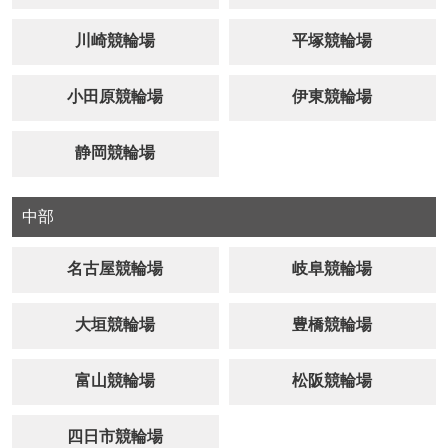
川崎競輪場
平塚競輪場
小田原競輪場
伊東競輪場
静岡競輪場
中部
名古屋競輪場
岐阜競輪場
大垣競輪場
豊橋競輪場
富山競輪場
松阪競輪場
四日市競輪場