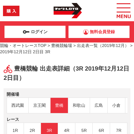
ログイン
無料会員登録
競輪・オートレースTOP
>
豊橋競輪場
>
出走表一覧（2019年12月）
>
2019年12月12日 2日目 3R
豊橋競輪 出走表詳細（3R 2019年12月12日
2日目）
開催場
西武園
京王閣
豊橋
和歌山
広島
小倉
久
レース
1R
2R
3R
4R
5R
6R
7R