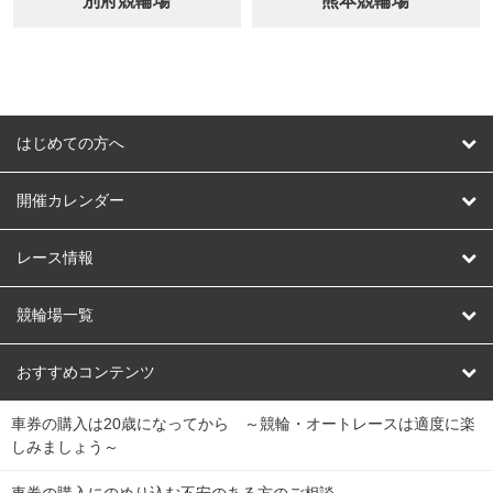
別府競輪場
熊本競輪場
はじめての方へ
はじめての方へ
開催カレンダー
競輪
レース情報
オートレース
レース予想
競輪場一覧
競輪くじ
レース結果
北日本
函館競輪場
青森競輪場
いわき平競輪場
おすすめコンテンツ
車券の購入は20歳になってから ～競輪・オートレースは適度に楽
Dokanto!
キャリーオーバー一覧
関
競輪選手情報
弥彦競輪場
前橋競輪場
取手競輪場
宇都宮競輪場
しみましょう～
東
大宮競輪場
西武園競輪場
京王閣競輪場
立川競輪場
チャリロトプラザ
Perfecta Navi