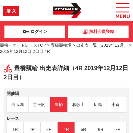
ログイン
無料会員登録
競輪・オートレースTOP
>
豊橋競輪場
>
出走表一覧（2019年12月）
>
2019年12月12日 2日目 4R
豊橋競輪 出走表詳細（4R 2019年12月12日
2日目）
開催場
西武園
京王閣
豊橋
和歌山
広島
小倉
久
レース
1R
2R
3R
4R
5R
6R
7R