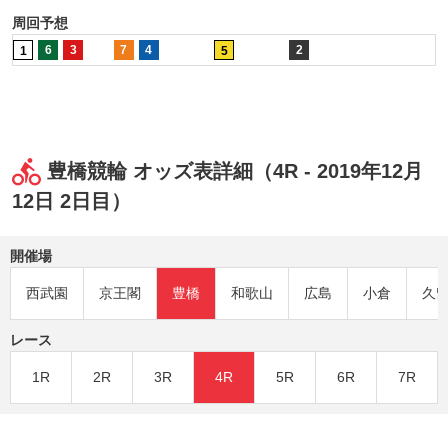
周回予想
6
3
7
4
2
1
5
豊橋競輪 オッズ表詳細（4R - 2019年12月
12日 2日目）
開催場
西武園
京王閣
豊橋
和歌山
広島
小倉
久
レース
1R
2R
3R
4R
5R
6R
7R