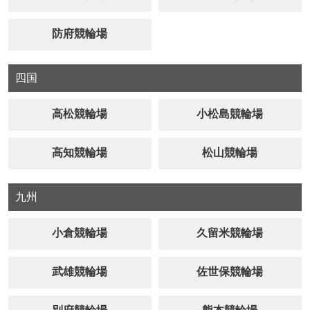
防府競輪場
四国
高松競輪場
小松島競輪場
高知競輪場
松山競輪場
九州
小倉競輪場
久留米競輪場
武雄競輪場
佐世保競輪場