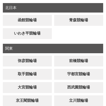
北日本
函館競輪場
青森競輪場
いわき平競輪場
関東
弥彦競輪場
前橋競輪場
取手競輪場
宇都宮競輪場
大宮競輪場
西武園競輪場
京王閣競輪場
立川競輪場