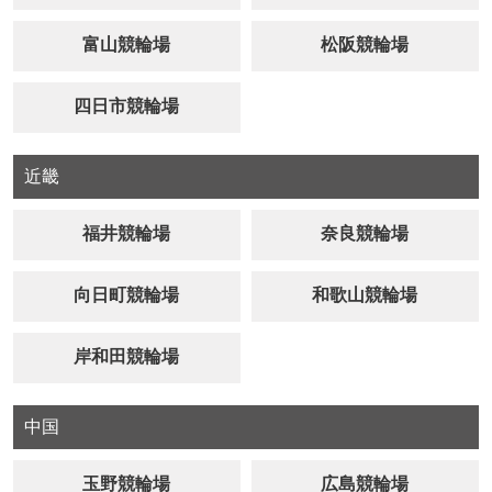
富山競輪場
松阪競輪場
四日市競輪場
近畿
福井競輪場
奈良競輪場
向日町競輪場
和歌山競輪場
岸和田競輪場
中国
玉野競輪場
広島競輪場