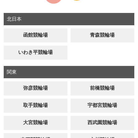
北日本
函館競輪場
青森競輪場
いわき平競輪場
関東
弥彦競輪場
前橋競輪場
取手競輪場
宇都宮競輪場
大宮競輪場
西武園競輪場