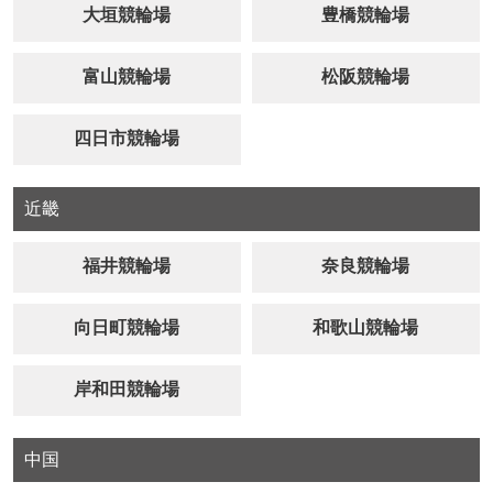
大垣競輪場
豊橋競輪場
富山競輪場
松阪競輪場
四日市競輪場
近畿
福井競輪場
奈良競輪場
向日町競輪場
和歌山競輪場
岸和田競輪場
中国