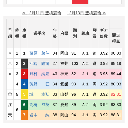
≪ 12月11日 豊橋競輪
|
12月13日 豊橋競輪 ≫
予
枠
車
年
期
脚
ギア
選手名
府県
級班
競走
1
想
番
番
齢
別
質
倍数
得点
×
1
1
藤原 悠斗
34
岡山
91
Ａ１
追
3.92
90.83
3
△
2
2
江端 隆司
27
福井
103
Ａ２
逃
3.93
88.19
4
○
3
3
野村 純宏
43
神奈
82
Ａ１
追
3.93
89.44
0
4
4
芳野 匠
34
愛媛
93
Ａ１
両
3.92
86.93
8
◎
5
5
城 幸弘
33
山梨
96
Ａ１
逃
3.92
92.81
5
注
6
高橋 成英
37
愛知
89
Ａ２
両
3.92
83.33
4
6
穴
7
岩本 純
38
岡山
94
Ａ１
両
3.92
88.31
8